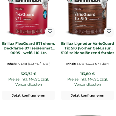
Brillux FlexGuard 871 ehem.
Brillux Lignodur VarioGuard
Deckfarbe 871 seidenmatt
Tix 510 (vorher Gel-Lasur
0095 - weiß | 10 Ltr.
510) seidenglänzend farblos
| 3 Ltr. _L1
Inhalt:
10 Liter
(32,37 € / 1 Liter)
Inhalt:
3 Liter
(37,93 € / 1 Liter)
Regulärer Preis:
Regulärer Preis:
323,72 €
113,80 €
Preise inkl. MwSt. zzgl.
Preise inkl. MwSt. zzgl.
Versandkosten
Versandkosten
Jetzt konfigurieren
Jetzt konfigurieren