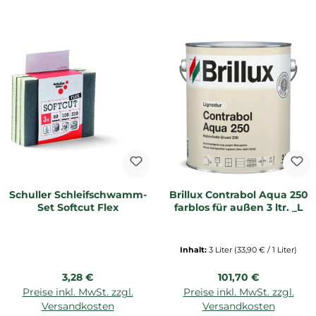
Schuller Schleifschwamm-
Brillux Contrabol Aqua 250
Set Softcut Flex
farblos für außen 3 ltr. _L
Inhalt:
3 Liter
(33,90 € / 1 Liter)
Regulärer Preis:
Regulärer Preis:
3,28 €
101,70 €
Preise inkl. MwSt. zzgl.
Preise inkl. MwSt. zzgl.
Versandkosten
Versandkosten