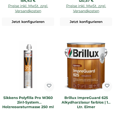
Regulärer Preis:
Regulärer Preis:
154,43 €
120,57 €
Preise inkl. MwSt. zzgl.
Preise inkl. MwSt. zzgl.
Versandkosten
Versandkosten
Jetzt konfigurieren
Jetzt konfigurieren
Sikkens Polyfilla Pro W360
Brillux ImpreGuard 625
2in1-System
Alkydharzlasur farblos | 10
Holzreparaturmasse 250 ml
Ltr. Eimer
farblos