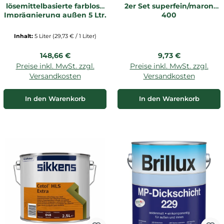
lösemittelbasierte farblose
2er Set superfein/maron
Imprägnierung außen 5 Ltr.
400
Inhalt:
5 Liter
(29,73 € / 1 Liter)
Regulärer Preis:
Regulärer Preis:
148,66 €
9,73 €
Preise inkl. MwSt. zzgl.
Preise inkl. MwSt. zzgl.
Versandkosten
Versandkosten
In den Warenkorb
In den Warenkorb