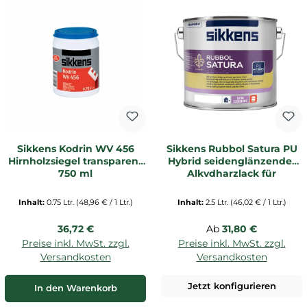
Sikkens Kodrin WV 456
Sikkens Rubbol Satura PU
Hirnholzsiegel transparent
Hybrid seidenglänzender
750 ml
Alkydharzlack für
innen/außen 2,5 Ltr. | weiß
_L
Inhalt:
0.75 Ltr.
(48,96 € / 1 Ltr.)
Inhalt:
2.5 Ltr.
(46,02 € / 1 Ltr.)
Regulärer Preis:
Regulärer Preis:
36,72 €
Ab
31,80 €
Preise inkl. MwSt. zzgl.
Preise inkl. MwSt. zzgl.
Versandkosten
Versandkosten
Jetzt konfigurieren
In den Warenkorb