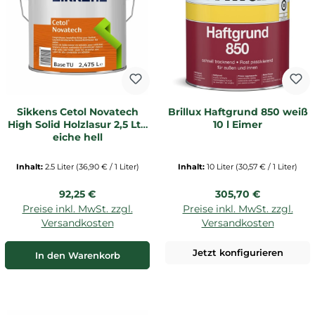
Sikkens Cetol Novatech
Brillux Haftgrund 850 weiß
High Solid Holzlasur 2,5 Ltr.
10 l Eimer
eiche hell
Inhalt:
2.5 Liter
(36,90 € / 1 Liter)
Inhalt:
10 Liter
(30,57 € / 1 Liter)
Regulärer Preis:
Regulärer Preis:
92,25 €
305,70 €
Preise inkl. MwSt. zzgl.
Preise inkl. MwSt. zzgl.
Versandkosten
Versandkosten
Jetzt konfigurieren
In den Warenkorb