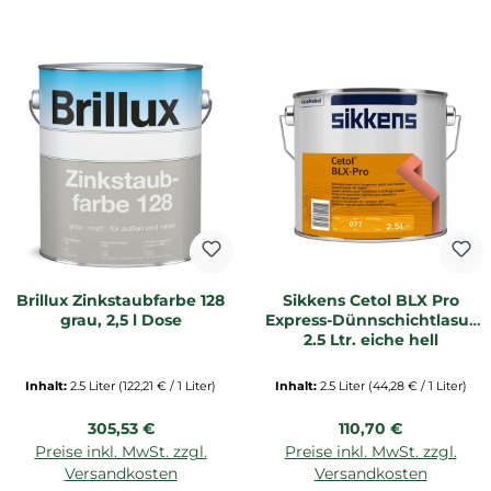
Brillux Zinkstaubfarbe 128
Sikkens Cetol BLX Pro
grau, 2,5 l Dose
Express-Dünnschichtlasur
2,5 Ltr. eiche hell
Inhalt:
2.5 Liter
(122,21 € / 1 Liter)
Inhalt:
2.5 Liter
(44,28 € / 1 Liter)
Regulärer Preis:
Regulärer Preis:
305,53 €
110,70 €
Preise inkl. MwSt. zzgl.
Preise inkl. MwSt. zzgl.
Versandkosten
Versandkosten