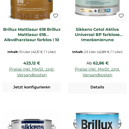
Brillux Mattlasur 618 Brillux
Sikkens Cetol Aktiva
Mattlasur 618
Universal BP farblose
Alkydharzlasur farblos | 10
Imprägnierung
Ltr. Eimer
(Holzschutzmittel) 2,5 Ltr.
Inhalt:
10 Liter
(42,31 € / 1 Liter)
Inhalt:
2.5 Liter
(42,89 € / 1 Liter)
Regulärer Preis:
Regulärer Preis:
423,12 €
Ab
62,86 €
Preise inkl. MwSt. zzgl.
Preise inkl. MwSt. zzgl.
Versandkosten
Versandkosten
Jetzt konfigurieren
Details