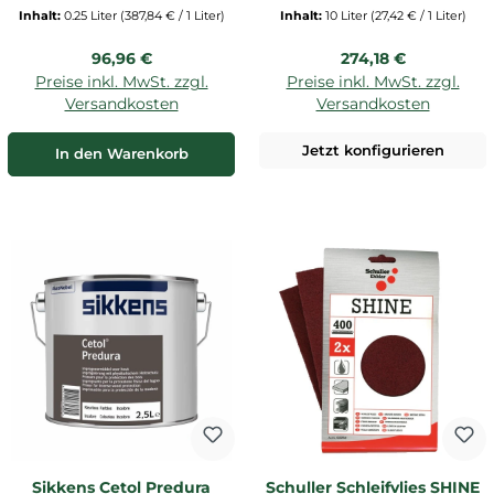
Inhalt:
0.25 Liter
(387,84 € / 1 Liter)
Inhalt:
10 Liter
(27,42 € / 1 Liter)
Regulärer Preis:
Regulärer Preis:
96,96 €
274,18 €
Preise inkl. MwSt. zzgl.
Preise inkl. MwSt. zzgl.
Versandkosten
Versandkosten
Jetzt konfigurieren
In den Warenkorb
Sikkens Cetol Predura
Schuller Schleifvlies SHINE