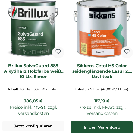
Brillux SolvoGuard 885
Sikkens Cetol HS Color
Alkydharz Holzfarbe weiß,
seidenglänzende Lasur 2,5
10 Ltr. Eimer
Ltr. | teak
Inhalt:
10 Liter
(38,61 € / 1 Liter)
Inhalt:
2.5 Liter
(46,88 € / 1 Liter)
Regulärer Preis:
Regulärer Preis:
386,05 €
117,19 €
Preise inkl. MwSt. zzgl.
Preise inkl. MwSt. zzgl.
Versandkosten
Versandkosten
Jetzt konfigurieren
In den Warenkorb