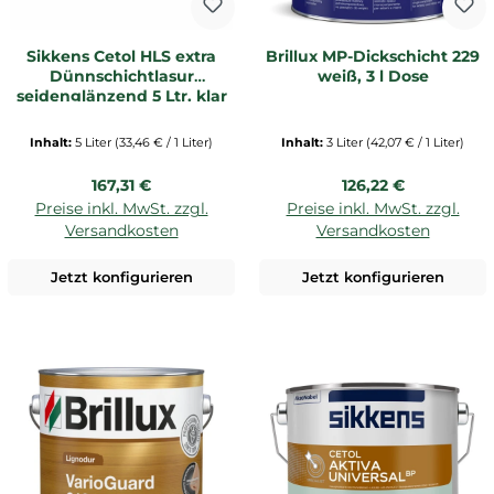
Sikkens Cetol HLS extra
Brillux MP-Dickschicht 229
Dünnschichtlasur
weiß, 3 l Dose
seidenglänzend 5 Ltr. klar
Inhalt:
5 Liter
(33,46 € / 1 Liter)
Inhalt:
3 Liter
(42,07 € / 1 Liter)
Regulärer Preis:
Regulärer Preis:
167,31 €
126,22 €
Preise inkl. MwSt. zzgl.
Preise inkl. MwSt. zzgl.
Versandkosten
Versandkosten
Jetzt konfigurieren
Jetzt konfigurieren