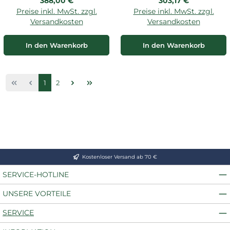
Regulärer Preis:
Regulärer Preis:
388,00 €
303,17 €
Preise inkl. MwSt. zzgl.
Preise inkl. MwSt. zzgl.
Versandkosten
Versandkosten
In den Warenkorb
In den Warenkorb
Seite
Seite
1
2
Kostenloser Versand ab 70 €
SERVICE-HOTLINE
UNSERE VORTEILE
SERVICE