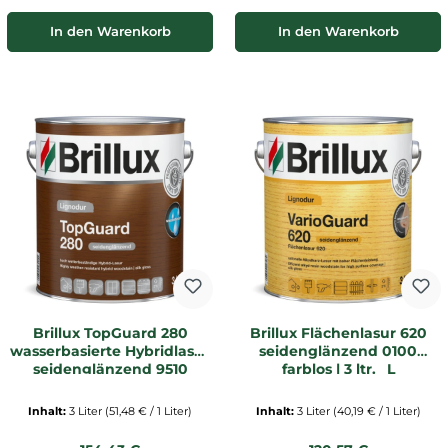
In den Warenkorb
In den Warenkorb
Brillux TopGuard 280
Brillux Flächenlasur 620
wasserbasierte Hybridlasur
seidenglänzend 0100
seidenglänzend 9510
farblos | 3 ltr. _L
kalkweiß 3 Ltr. Dose
Inhalt:
3 Liter
(51,48 € / 1 Liter)
Inhalt:
3 Liter
(40,19 € / 1 Liter)