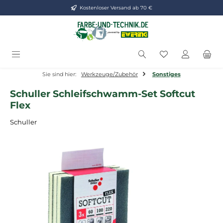
Kostenloser Versand ab 70 €
Zum Hauptinhalt springen
Du hast 0 Produ
Sie sind hier:
Werkzeuge/Zubehör
Sonstiges
Schuller Schleifschwamm-Set Softcut
Flex
Schuller
Bildergalerie überspringen