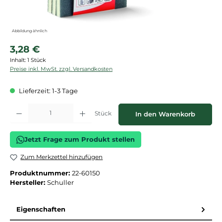
Abbildung ähnlich
Regulärer Preis:
3,28 €
Inhalt:
1 Stück
Preise inkl. MwSt. zzgl. Versandkosten
Lieferzeit: 1-3 Tage
Produkt Anzahl: Gib den gewünschten Wert ein oder benutze die Schaltflächen
Stück
In den Warenkorb
Jetzt Frage zum Produkt stellen
Zum Merkzettel hinzufügen
Produktnummer:
22-60150
Hersteller:
Schuller
Eigenschaften