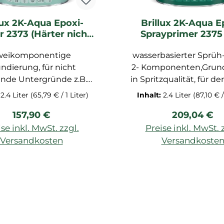
weiß, lösemittelhal
Stammlack und Härter
lux 2K-Aqua Epoxi-
Brillux 2K-Aqua E
miteinander im ange
r 2373 (Härter nicht
Sprayprimer 237
Verhältnis vermischt
ten) 0095 weiß | 2,4
Anmischen 2,4 LTR 
weikomponentige
ltr
wasserbasierter Sprüh
nicht enthalten) 
ndierung, für nicht
2- Komponenten,Grun
nde Untergründe z.B.
in Spritzqualität, für d
tem Stahl- Zink- Eisen-
und Außenbereic
:
2.4 Liter
(65,79 € / 1 Liter)
Inhalt:
2.4 Liter
(87,10 € /
laminharzplatten-
haftvermittelnde
Regulärer Preis:
Regulärer P
157,90 €
209,04 €
ium, haftvermittelnde
Grundierung für n
chaften, wasserbasiert,
saugenden Untergrün
se inkl. MwSt. zzgl.
Preise inkl. MwSt. 
ür den Innen- und
Zink, verzinktem St
Versandkosten
Versandkoste
reich, matt, exzellente
Aluminium, Eisen/Stahl,
vermittlung, schnell
wasserbasiert Grundie
, überarbeitbar z.B. mit
innen und außen- 
 Epoxidlacken, Verbrauch
Epoxidharz-Basis, Verarbeitung
00ml/m² je Anstrich, in
auch im AirCoat-Spritzv
chiedenen Farbtönen
, nach dem trocknen
erhältlich
kurze Trocknungszeit, u