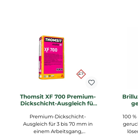
Thomsit XF 700 Premium-
Brill
Dickschicht-Ausgleich für
ge
Schichtdicken 3-70 mm 25
Premium-Dickschicht-
kg Sack _LW
100 %
Ausgleich für 3 bis 70 mm in
geruch
einem Arbeitsgang,
löse