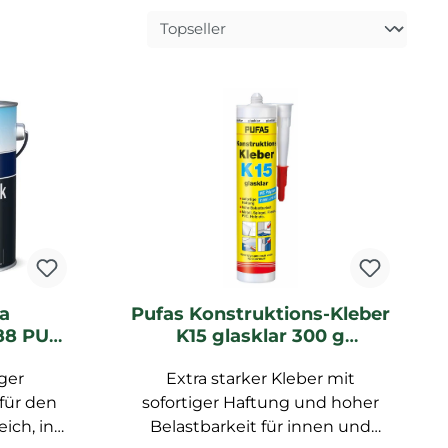
a
Pufas Konstruktions-Kleber
88 PU-
K15 glasklar 300 g
 l Dose
Kartusche
alten,
iger
Extra starker Kleber mit
len)
 für den
sofortiger Haftung und hoher
ich, in
Belastbarkeit für innen und