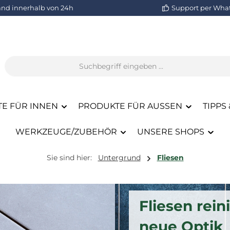
and innerhalb von 24h
Support per Wha
E FÜR INNEN
PRODUKTE FÜR AUSSEN
TIPPS 
WERKZEUGE/ZUBEHÖR
UNSERE SHOPS
Sie sind hier:
Untergrund
Fliesen
Fliesen rein
neue Optik