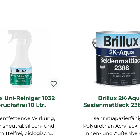
ux Uni-Reiniger 1032
Brillux 2K-Aqu
ruchsfrei 10 Ltr.
Seidenmattlack 23
Acryllack weiß, 3,5
 entfettende Wirkung,
(Härter nicht enth
sehr strapazierfäh
bitte sep. bestel
sneutral, silicon- und
Polyurethan Acryllack,
mittelfrei, biologisch
Innen- und Außenbere