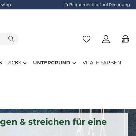
tsApp
Bequemer Kauf auf Rechnung
Du hast 0 Produkte a
& TRICKS
UNTERGRUND
VITALE FARBEN
igen & streichen für eine