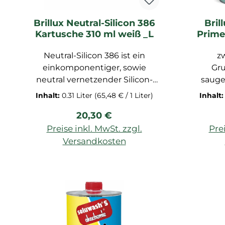
wir die vielen Qualitäten von
Dead Flat näher beleuchten
Brillux Neutral-Silicon 386
Bril
und herausfinden, warum sie
Kartusche 310 ml weiß _L
Prime
die perfekte Wahl für diejenigen
enthal
ist, die nach einer Farbe mit
Neutral-Silicon 386 ist ein
z
höchster Eleganz und
einkomponentiger, sowie
Gru
Raffinesse suchen.
neutral vernetzender Silicon-
sauge
Dichtstoff. Das Produkt ist
verzink
Inhalt:
0.31 Liter
(65,48 € / 1 Liter)
Inhalt
geruchsarm, nicht korrosiv und
Me
Regulärer Preis:
20,30 €
beschichtungsverträglich.
Alumin
Eignung für
Eigens
Preise inkl. MwSt. zzgl.
Prei
Glasversiegelungen,
F
Versandkosten
Baudehnungs- und
Außenbe
In den Warenkorb
Anschlussfugen im Außen-,
Haft
sowie Innenbereich. Das
trocken
Produkt ist zahlreichen
Alkyd-,
chemischen Substanzen
ca. 1
gegenüber ausgezeichnet
vers
beständig. Des Weiteren haftet