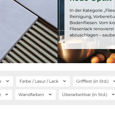
In der Kategorie „Flie
Reinigung, Vorberei
Bodenfliesen. Vom kra
Fliesenlack renovierst
abzuschlagen – sauber
e
Farbe / Lasur / Lack
Grifffest (in Std.)
)
Wandfarben
Überarbeitbar (in Std.)