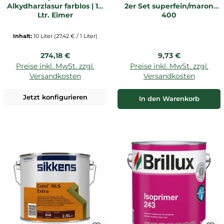
Alkydharzlasur farblos | 10
2er Set superfein/maron
Ltr. Eimer
400
Inhalt:
10 Liter
(27,42 € / 1 Liter)
Regulärer Preis:
Regulärer Preis:
274,18 €
9,73 €
Preise inkl. MwSt. zzgl.
Preise inkl. MwSt. zzgl.
Versandkosten
Versandkosten
Jetzt konfigurieren
In den Warenkorb