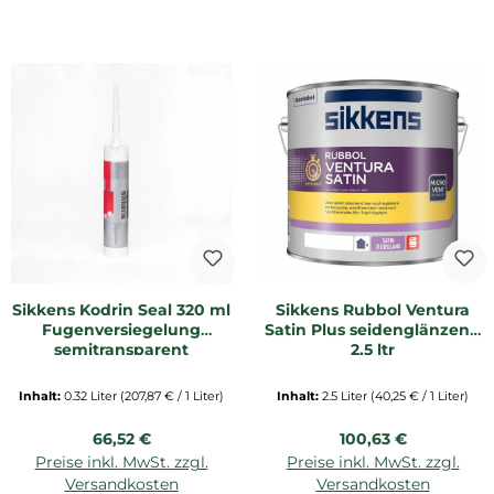
Sikkens Kodrin Seal 320 ml
Sikkens Rubbol Ventura
Fugenversiegelung
Satin Plus seidenglänzend
semitransparent
2,5 ltr
Inhalt:
0.32 Liter
(207,87 € / 1 Liter)
Inhalt:
2.5 Liter
(40,25 € / 1 Liter)
Regulärer Preis:
Regulärer Preis:
66,52 €
100,63 €
Preise inkl. MwSt. zzgl.
Preise inkl. MwSt. zzgl.
Versandkosten
Versandkosten