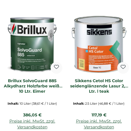
Brillux SolvoGuard 885
Sikkens Cetol HS Color
Alkydharz Holzfarbe weiß,
seidenglänzende Lasur 2,5
10 Ltr. Eimer
Ltr. | teak
Inhalt:
10 Liter
(38,61 € / 1 Liter)
Inhalt:
2.5 Liter
(46,88 € / 1 Liter)
Regulärer Preis:
Regulärer Preis:
386,05 €
117,19 €
Preise inkl. MwSt. zzgl.
Preise inkl. MwSt. zzgl.
Versandkosten
Versandkosten