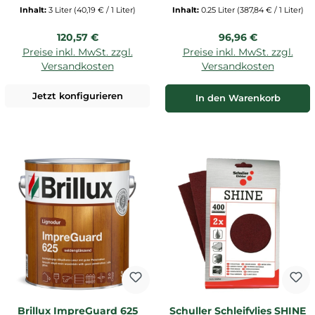
Inhalt:
3 Liter
(40,19 € / 1 Liter)
Inhalt:
0.25 Liter
(387,84 € / 1 Liter)
Regulärer Preis:
Regulärer Preis:
120,57 €
96,96 €
Preise inkl. MwSt. zzgl.
Preise inkl. MwSt. zzgl.
Versandkosten
Versandkosten
Jetzt konfigurieren
In den Warenkorb
Brillux ImpreGuard 625
Schuller Schleifvlies SHINE