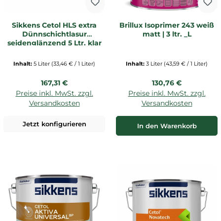
Sikkens Cetol HLS extra
Brillux Isoprimer 243 weiß
Dünnschichtlasur
matt | 3 ltr. _L
seidenglänzend 5 Ltr. klar
Inhalt:
5 Liter
(33,46 € / 1 Liter)
Inhalt:
3 Liter
(43,59 € / 1 Liter)
Regulärer Preis:
Regulärer Preis:
167,31 €
130,76 €
Preise inkl. MwSt. zzgl.
Preise inkl. MwSt. zzgl.
Versandkosten
Versandkosten
Jetzt konfigurieren
In den Warenkorb