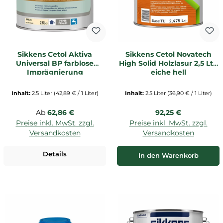
Sikkens Cetol Aktiva
Sikkens Cetol Novatech
Universal BP farblose
High Solid Holzlasur 2,5 Ltr.
Imprägnierung
eiche hell
(Holzschutzmittel) 2,5 Ltr.
Inhalt:
2.5 Liter
(42,89 € / 1 Liter)
Inhalt:
2.5 Liter
(36,90 € / 1 Liter)
Regulärer Preis:
Regulärer Preis:
Ab
62,86 €
92,25 €
Preise inkl. MwSt. zzgl.
Preise inkl. MwSt. zzgl.
Versandkosten
Versandkosten
Details
In den Warenkorb