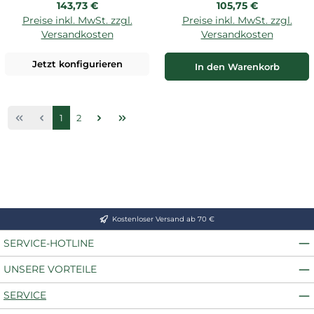
Regulärer Preis:
Regulärer Preis:
143,73 €
105,75 €
Preise inkl. MwSt. zzgl.
Preise inkl. MwSt. zzgl.
Versandkosten
Versandkosten
Jetzt konfigurieren
In den Warenkorb
Seite
Seite
1
2
Kostenloser Versand ab 70 €
SERVICE-HOTLINE
UNSERE VORTEILE
SERVICE