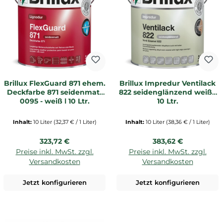
Brillux FlexGuard 871 ehem.
Brillux Impredur Ventilack
Deckfarbe 871 seidenmatt
822 seidenglänzend weiß |
0095 - weiß | 10 Ltr.
10 Ltr.
Inhalt:
10 Liter
(32,37 € / 1 Liter)
Inhalt:
10 Liter
(38,36 € / 1 Liter)
Regulärer Preis:
Regulärer Preis:
323,72 €
383,62 €
Preise inkl. MwSt. zzgl.
Preise inkl. MwSt. zzgl.
Versandkosten
Versandkosten
Jetzt konfigurieren
Jetzt konfigurieren