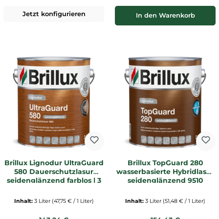
Jetzt konfigurieren
In den Warenkorb
Brillux Lignodur UltraGuard
Brillux TopGuard 280
580 Dauerschutzlasur
wasserbasierte Hybridlasur
seidenglänzend farblos | 3
seidenglänzend 9510
Ltr. Dose _L
kalkweiß 3 Ltr. Dose
Inhalt:
3 Liter
(47,75 € / 1 Liter)
Inhalt:
3 Liter
(51,48 € / 1 Liter)