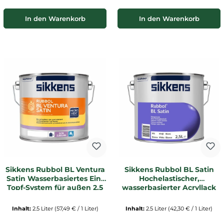
In den Warenkorb
In den Warenkorb
Sikkens Rubbol BL Ventura
Sikkens Rubbol BL Satin
Satin Wasserbasiertes Ein-
Hochelastischer,
Topf-System für außen 2,5
wasserbasierter Acryllack
Ltr. | weiß
2,5 Ltr. | weiß
Inhalt:
2.5 Liter
(57,49 € / 1 Liter)
Inhalt:
2.5 Liter
(42,30 € / 1 Liter)