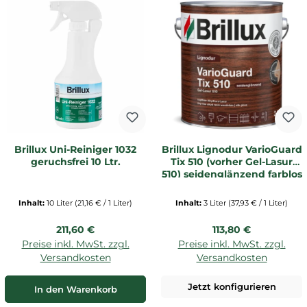
Brillux Uni-Reiniger 1032
Brillux Lignodur VarioGuard
geruchsfrei 10 Ltr.
Tix 510 (vorher Gel-Lasur
510) seidenglänzend farblos
| 3 Ltr. _L1
Inhalt:
10 Liter
(21,16 € / 1 Liter)
Inhalt:
3 Liter
(37,93 € / 1 Liter)
Regulärer Preis:
Regulärer Preis:
211,60 €
113,80 €
Preise inkl. MwSt. zzgl.
Preise inkl. MwSt. zzgl.
Versandkosten
Versandkosten
Jetzt konfigurieren
In den Warenkorb