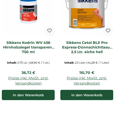
Sikkens Kodrin WV 456
Sikkens Cetol BLX Pro
Hirnholzsiegel transparent
Express-Dünnschichtlasur
750 ml
2,5 Ltr. eiche hell
Inhalt:
0.75 Ltr.
(48,96 € / 1 Ltr.)
Inhalt:
2.5 Liter
(44,28 € / 1 Liter)
Regulärer Preis:
Regulärer Preis:
36,72 €
110,70 €
Preise inkl. MwSt. zzgl.
Preise inkl. MwSt. zzgl.
Versandkosten
Versandkosten
In den Warenkorb
In den Warenkorb