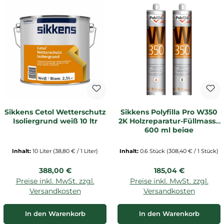
Sikkens Cetol Wetterschutz
Sikkens Polyfilla Pro W350
Isoliergrund weiß 10 ltr
2K Holzreparatur-Füllmasse
600 ml beige
Inhalt:
10 Liter
(38,80 € / 1 Liter)
Inhalt:
0.6 Stück
(308,40 € / 1 Stück)
Regulärer Preis:
Regulärer Preis:
388,00 €
185,04 €
Preise inkl. MwSt. zzgl.
Preise inkl. MwSt. zzgl.
Versandkosten
Versandkosten
In den Warenkorb
In den Warenkorb