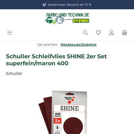
Kostenloser Versand ab 70 €
Zum Hauptinhalt springen
Du hast 0 Produ
Sie sind hier:
Werkzeuge/Zubehör
Schuller Schleifvlies SHINE 2er Set
superfein/maron 400
Schuller
Bildergalerie überspringen