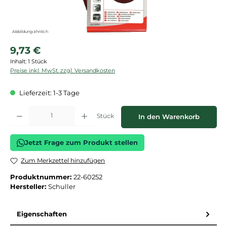
Abbildung ähnlich
Regulärer Preis:
9,73 €
Inhalt:
1 Stück
Preise inkl. MwSt. zzgl. Versandkosten
Lieferzeit: 1-3 Tage
Produkt Anzahl: Gib den gewünschten Wert ein oder benutze die Schaltflächen
Stück
In den Warenkorb
Jetzt Frage zum Produkt stellen
Zum Merkzettel hinzufügen
Produktnummer:
22-60252
Hersteller:
Schuller
Eigenschaften