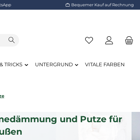
tsApp
Bequemer Kauf auf Rechnung
Du hast 0 Produkte a
 & TRICKS
UNTERGRUND
VITALE FARBEN
ze
rmedämmung und Putze für
außen