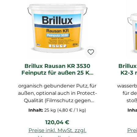
wasserdampfdiffusionsfähig,
3
leicht in der Anwendung, zum
anmischen, Dispersionsmasse
mit sehr gutem
Klebevermögen, unempfindlich
gegen Feuchtigkeit, lange
Offenzeit, Farbton: hellgrau,
Bindemittel auf
Dispersionsbasis-Füllstoffe
Brillux Rausan KR 3530
Brillu
mineralisch, enthält
Feinputz für außen 25 KG
K2-3 
Konservierungsmittel, im 20 KG
0095 weiß
Eimer erhältlich KOMPONENTE
organisch gebundener Putz, für
wasserb
A UND B SIND SEPARAT
außen, optional auch in Protect-
für d
ERHÄLTLICH
Qualität (Filmschutz gegen
stoß
Algen- und Pilzbefall der
z
Inhalt:
25 kg
(4,80 € / 1 kg)
Inha
Beschichtung) erhältlich,
We
Regulärer Preis:
120,04 €
verarbeitungsfertiger Feinputz
beson
nach DIN EN 15824 zur
haftfes
Preise inkl. MwSt. zzgl.
Prei