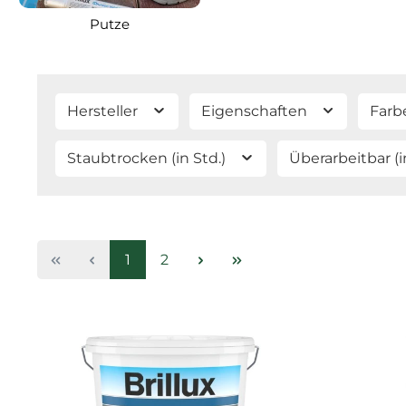
Putze
Hersteller
Eigenschaften
Farb
Staubtrocken (in Std.)
Überarbeitbar (i
Seite
Seite
1
2