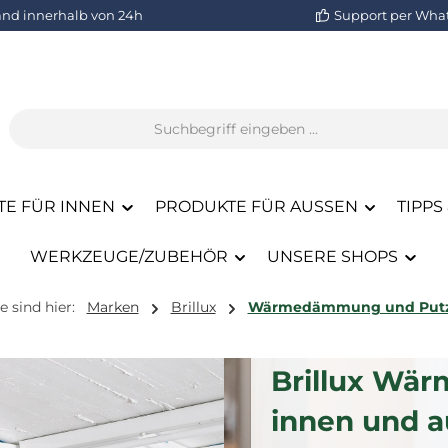
and innerhalb von 24h
Support per Wha
E FÜR INNEN
PRODUKTE FÜR AUSSEN
TIPPS
WERKZEUGE/ZUBEHÖR
UNSERE SHOPS
e sind hier:
Marken
Brillux
Wärmedämmung und Put
Brillux Wä
innen und 