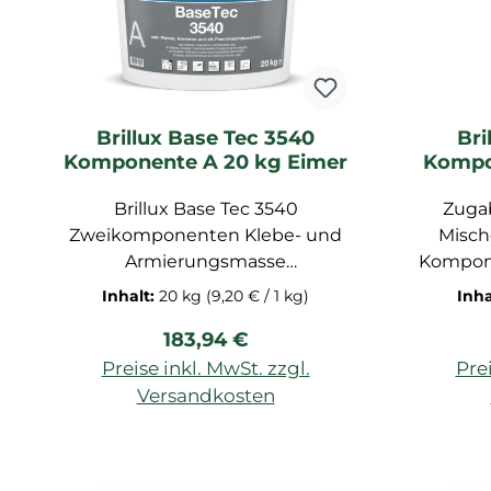
Brillux Base Tec 3540
Bri
Komponente A 20 kg Eimer
Kompo
Brillux Base Tec 3540
Zuga
Zweikomponenten Klebe- und
Misch
Armierungsmasse
Kompone
(KOMPONENTE A ! ), nur im 2K-
vermis
Inhalt:
20 kg
(9,20 € / 1 kg)
Inha
System anwendbar Brillux Base
abgest
Regulärer Preis:
183,94 €
Tec 3541 ( Komponente B) , für
mit B
außen, lösemittelfrei,
gra
Preise inkl. MwSt. zzgl.
Prei
Feuchteschutzanstrich,
verme
Versandkosten
verwendbar in allen Brillux
Gebra
In den Warenkorb
I
WDV-Systemen, auch auf
r
Bitumen verwendbar,
KOMP