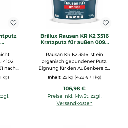
chtputz
Brillux Rausan KR K2 3516
n
Kratzputz für außen 0095
 25 KG
weiß
nicht
Rausan KR K2 3516 ist ein
N 4102
organisch gebundener Putz.
B1 nach
Eignung für den Außenbereich
und optional in Protect-Qualität
 1 kg)
Inhalt:
25 kg
(4,28 € / 1 kg)
aus
erhältlich (d. h. Filmschutz
Preis:
Regulärer Preis:
106,98 €
schen
gegen Algen- und Pilzbefall der
rative
Beschichtung). Organisch
zzgl.
Preise inkl. MwSt. zzgl.
ge
gebundener Kratzputz nach
n
Versandkosten
 in den
DIN EN 15824, empfohlen für
und auf
wetterbeständige und
ischen
dekorative Oberflächen im