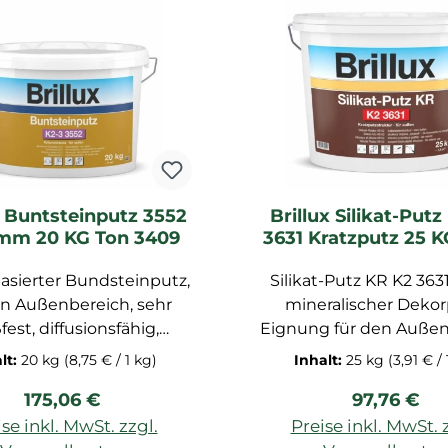
540 EINSETZBAR
Untergründen. - für außen -
sehr haftfest auf miner
Untergründen - la
verarbeitungsoffene Zeit
verarbeitbar - äuß
wasserdampfdiffusions
geprüft als
Schlussbeschichtung im
WDV-System - nicht b
x Buntsteinputz 3552
Brillux Silikat-Putz
A2 nach DIN 4102 mi
mm 20 KG Ton 3409
3631 Kratzputz 25 
Mineralwolle-Dämmpla
weiß
schwer entflammbar 
asierter Bundsteinputz,
Silikat-Putz KR K2 3631
DIN 4102 mit WD
en Außenbereich, sehr
mineralischer Dekor
Hartschaum-Dämmpl
fest, diffusionsfähig,
Eignung für den Auße
ähelastisch, gute
und optional erhältli
lt:
20 kg
(8,75 € / 1 kg)
Inhalt:
25 kg
(3,91 € / 
tterbeständigkeit,
Protect-Qualität (d
Regulärer Preis:
Regulärer 
175,06 €
97,76 €
ders strapazierfähig,
Filmschutz gegen Alg
t, leicht zu verarbeiten,
Pilzbefall der Beschic
se inkl. MwSt. zzgl.
Preise inkl. MwSt. 