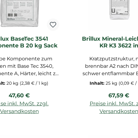
llux BaseTec 3541
Brillux Mineral-Lei
nente B 20 kg Sack
KR K3 3622 i
Kratzputzstruktur
be Komponente zum
Kratzputzstruktur, 
weiß
en mit Base Tec 3540,
brennbar A2 nach DI
nte A, Härter, leicht zu
schwer entflammbar 
chen und gleichmäßig,
DIN 4102 Mineral-Leichtputz in
lt:
20 kg
(2,38 € / 1 kg)
Inhalt:
25 kg
(0,09 € /
immtes Mischverhältnis
Kratzputzstruktur 
Regulärer Preis:
Regulärer 
47,60 €
67,59 €
ase Tec 3540, Farbton:
genormten minerali
u, mit dem Rührquill
Bindemitteln für deko
se inkl. MwSt. zzgl.
Preise inkl. MwSt. 
ngen, Werkzeug nach
wetterbeständi
Versandkosten
Versandkoste
uch sofort mit Wasser
Schlussbeschichtungen
n den Warenkorb
einigen, NUR MIT
Brillux WDV-Systemen 
ONENTE A BASE TEC
planebenen, mineral