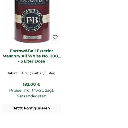
Farrow&Ball Exterior
Masonry All White No. 2005
- 5 Liter Dose
Inhalt:
5 Liter
(36,40 € / 1 Liter)
Regulärer Preis:
182,00 €
Preise inkl. MwSt. zzgl.
Versandkosten
Jetzt konfigurieren