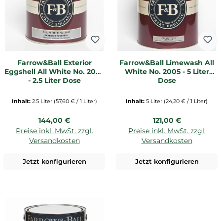
Farrow&Ball Exterior
Farrow&Ball Limewash All
Eggshell All White No. 2005
White No. 2005 - 5 Liter
- 2,5 Liter Dose
Dose
Inhalt:
2.5 Liter
(57,60 € / 1 Liter)
Inhalt:
5 Liter
(24,20 € / 1 Liter)
Regulärer Preis:
Regulärer Preis:
144,00 €
121,00 €
Preise inkl. MwSt. zzgl.
Preise inkl. MwSt. zzgl.
Versandkosten
Versandkosten
Jetzt konfigurieren
Jetzt konfigurieren