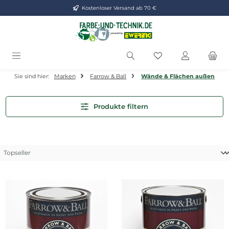
Kostenloser Versand ab 70 €
Zum Hauptinhalt springen
Du hast 0 Produkt
Sie sind hier:
Marken
Farrow & Ball
Wände & Flächen außen
Produkte filtern