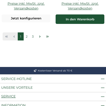
Preise inkl. MwSt. zzgl.
Preise inkl. MwSt. zzgl.
Versandkosten
Versandkosten
Jetzt konfigurieren
In den Warenkorb
Seite
Seite
Seite
1
2
3
Kostenloser Versand ab 70 €
SERVICE-HOTLINE
UNSERE VORTEILE
SERVICE
INFORMATION