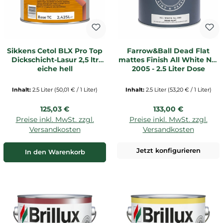
Sikkens Cetol BLX Pro Top
Farrow&Ball Dead Flat
Dickschicht-Lasur 2,5 ltr
mattes Finish All White No.
eiche hell
2005 - 2,5 Liter Dose
Inhalt:
2.5 Liter
(50,01 € / 1 Liter)
Inhalt:
2.5 Liter
(53,20 € / 1 Liter)
Regulärer Preis:
Regulärer Preis:
125,03 €
133,00 €
Preise inkl. MwSt. zzgl.
Preise inkl. MwSt. zzgl.
Versandkosten
Versandkosten
Jetzt konfigurieren
In den Warenkorb