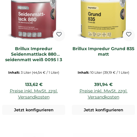
Brillux Impredur
Brillux Impredur Grund 835
Seidenmattlack 880
matt
seidenmatt weiß 0095 | 3
LTR _L
Inhalt:
3 Liter
(44,54 € / 1 Liter)
Inhalt:
10 Liter
(39,19 € / 1 Liter)
Regulärer Preis:
Regulärer Preis:
133,62 €
391,94 €
Preise inkl. MwSt. zzgl.
Preise inkl. MwSt. zzgl.
Versandkosten
Versandkosten
Jetzt konfigurieren
Jetzt konfigurieren