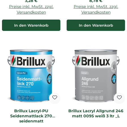
Regulärer Preis:
Regulärer Preis:
3,28 €
8,78 €
Preise inkl. MwSt. zzgl.
Preise inkl. MwSt. zzgl.
Versandkosten
Versandkosten
In den Warenkorb
In den Warenkorb
Brillux Lacryl-PU
Brillux Lacryl Allgrund 246
Seidenmattlack 270
matt 0095 weiß 3 ltr _L
seidenmatt