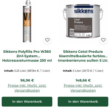
Sikkens Polyfilla Pro W360
Sikkens Cetol Predura
2in1-System
lösemittelbasierte farblose
Holzreparaturmasse 250 ml
Imprägnierung außen 5 Ltr.
farblos
Inhalt:
0.25 Liter
(387,84 € / 1 Liter)
Inhalt:
5 Liter
(29,73 € / 1 Liter)
Regulärer Preis:
Regulärer Preis:
96,96 €
148,66 €
Preise inkl. MwSt. zzgl.
Preise inkl. MwSt. zzgl.
Versandkosten
Versandkosten
In den Warenkorb
In den Warenkorb