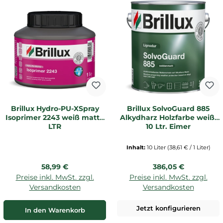
Brillux Hydro-PU-XSpray
Brillux SolvoGuard 885
Isoprimer 2243 weiß matt 1
Alkydharz Holzfarbe weiß,
LTR
10 Ltr. Eimer
Inhalt:
10 Liter
(38,61 € / 1 Liter)
Regulärer Preis:
Regulärer Preis:
58,99 €
386,05 €
Preise inkl. MwSt. zzgl.
Preise inkl. MwSt. zzgl.
Versandkosten
Versandkosten
Jetzt konfigurieren
In den Warenkorb