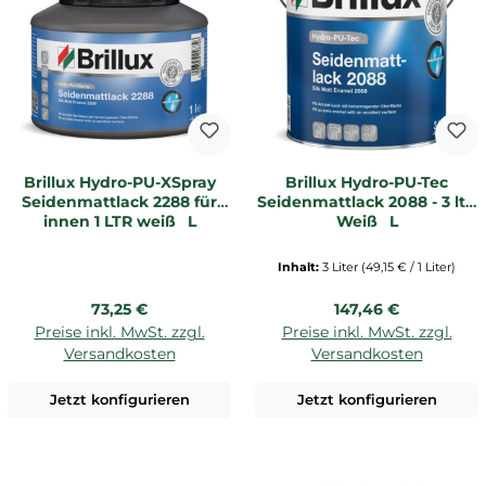
Brillux Hydro-PU-XSpray
Brillux Hydro-PU-Tec
Seidenmattlack 2288 für
Seidenmattlack 2088 - 3 ltr.
innen 1 LTR weiß _L
Weiß _L
Inhalt:
3 Liter
(49,15 € / 1 Liter)
Regulärer Preis:
Regulärer Preis:
73,25 €
147,46 €
Preise inkl. MwSt. zzgl.
Preise inkl. MwSt. zzgl.
Versandkosten
Versandkosten
Jetzt konfigurieren
Jetzt konfigurieren