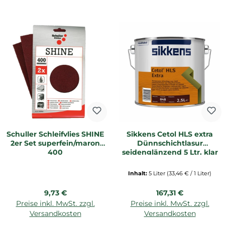
Schuller Schleifvlies SHINE
Sikkens Cetol HLS extra
2er Set superfein/maron
Dünnschichtlasur
400
seidenglänzend 5 Ltr. klar
Inhalt:
5 Liter
(33,46 € / 1 Liter)
Regulärer Preis:
Regulärer Preis:
9,73 €
167,31 €
Preise inkl. MwSt. zzgl.
Preise inkl. MwSt. zzgl.
Versandkosten
Versandkosten