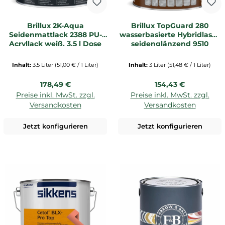
Brillux 2K-Aqua
Brillux TopGuard 280
Seidenmattlack 2388 PU-
wasserbasierte Hybridlasur
Acryllack weiß, 3,5 l Dose
seidenglänzend 9510
(Härter nicht enthalten,
kalkweiß 3 Ltr. Dose
bitte sep. bestellen)
Inhalt:
3.5 Liter
(51,00 € / 1 Liter)
Inhalt:
3 Liter
(51,48 € / 1 Liter)
Regulärer Preis:
Regulärer Preis:
178,49 €
154,43 €
Preise inkl. MwSt. zzgl.
Preise inkl. MwSt. zzgl.
Versandkosten
Versandkosten
Jetzt konfigurieren
Jetzt konfigurieren