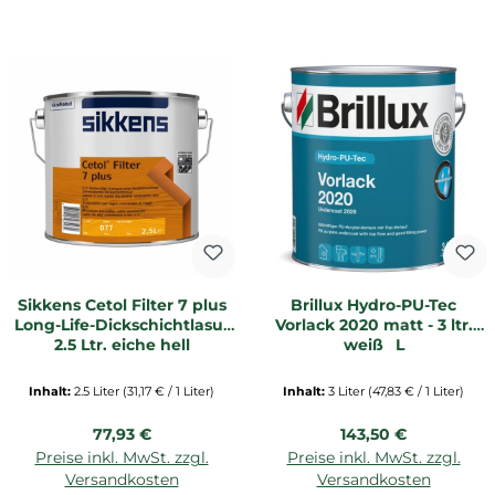
Sikkens Cetol Filter 7 plus
Brillux Hydro-PU-Tec
Long-Life-Dickschichtlasur
Vorlack 2020 matt - 3 ltr.
2,5 Ltr. eiche hell
weiß _L
Inhalt:
2.5 Liter
(31,17 € / 1 Liter)
Inhalt:
3 Liter
(47,83 € / 1 Liter)
Regulärer Preis:
Regulärer Preis:
77,93 €
143,50 €
Preise inkl. MwSt. zzgl.
Preise inkl. MwSt. zzgl.
Versandkosten
Versandkosten