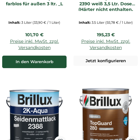
farblos für außen 3 ltr. _L
2390 weiß 3,5 Ltr. Dose
(Härter nicht enthalten,
bitte sep. bestellen)
Inhalt:
3 Liter
(33,90 € / 1 Liter)
Inhalt:
3.5 Liter
(55,78 € / 1 Liter)
Regulärer Preis:
Regulärer Preis:
101,70 €
195,23 €
Preise inkl. MwSt. zzgl.
Preise inkl. MwSt. zzgl.
Versandkosten
Versandkosten
Jetzt konfigurieren
In den Warenkorb