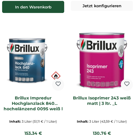
Jetzt konfigurieren
In den Warenkorb
Brillux Impredur
Brillux Isoprimer 243 weiß
Hochglanzlack 840
matt | 3 ltr. _L
hochglänzend 0095 weiß |
3 LTR _L
Inhalt:
3 Liter
(51,11 € / 1 Liter)
Inhalt:
3 Liter
(43,59 € / 1 Liter)
Regulärer Preis:
Regulärer Preis:
153,34 €
130,76 €