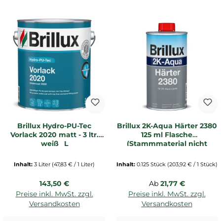
Brillux Hydro-PU-Tec
Brillux 2K-Aqua Härter 2380
Vorlack 2020 matt - 3 ltr.
125 ml Flasche
weiß _L
(Stammmaterial nicht
enthalten)
Inhalt:
3 Liter
(47,83 € / 1 Liter)
Inhalt:
0.125 Stück
(203,92 € / 1 Stück)
Regulärer Preis:
Regulärer Preis:
143,50 €
Ab
21,77 €
Preise inkl. MwSt. zzgl.
Preise inkl. MwSt. zzgl.
Versandkosten
Versandkosten