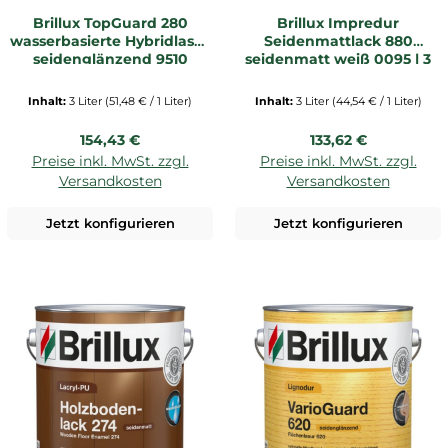
Brillux TopGuard 280
Brillux Impredur
wasserbasierte Hybridlasur
Seidenmattlack 880
seidenglänzend 9510
seidenmatt weiß 0095 | 3
kalkweiß 3 Ltr. Dose
LTR _L
Inhalt:
3 Liter
(51,48 € / 1 Liter)
Inhalt:
3 Liter
(44,54 € / 1 Liter)
Regulärer Preis:
Regulärer Preis:
154,43 €
133,62 €
Preise inkl. MwSt. zzgl.
Preise inkl. MwSt. zzgl.
Versandkosten
Versandkosten
Jetzt konfigurieren
Jetzt konfigurieren