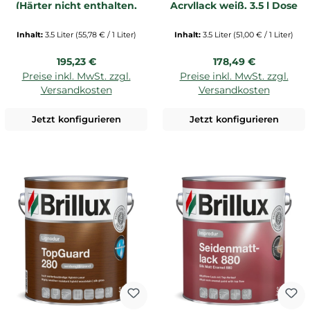
(Härter nicht enthalten,
Acryllack weiß, 3,5 l Dose
bitte sep. bestellen)
(Härter nicht enthalten,
bitte sep. bestellen)
Inhalt:
3.5 Liter
(55,78 € / 1 Liter)
Inhalt:
3.5 Liter
(51,00 € / 1 Liter)
Regulärer Preis:
Regulärer Preis:
195,23 €
178,49 €
Preise inkl. MwSt. zzgl.
Preise inkl. MwSt. zzgl.
Versandkosten
Versandkosten
Jetzt konfigurieren
Jetzt konfigurieren