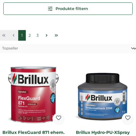
Produkte filtern
Seite
Seite
Seite
1
2
3
Brillux FlexGuard 871 ehem.
Brillux Hydro-PU-XSpray