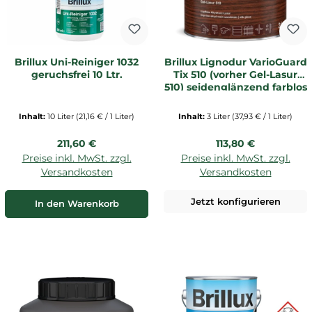
Brillux Uni-Reiniger 1032
Brillux Lignodur VarioGuard
geruchsfrei 10 Ltr.
Tix 510 (vorher Gel-Lasur
510) seidenglänzend farblos
| 3 Ltr. _L1
Inhalt:
10 Liter
(21,16 € / 1 Liter)
Inhalt:
3 Liter
(37,93 € / 1 Liter)
Regulärer Preis:
Regulärer Preis:
211,60 €
113,80 €
Preise inkl. MwSt. zzgl.
Preise inkl. MwSt. zzgl.
Versandkosten
Versandkosten
Jetzt konfigurieren
In den Warenkorb