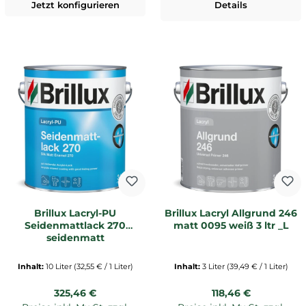
Jetzt konfigurieren
Details
Brillux Lacryl-PU
Brillux Lacryl Allgrund 246
Seidenmattlack 270
matt 0095 weiß 3 ltr _L
seidenmatt
Inhalt:
10 Liter
(32,55 € / 1 Liter)
Inhalt:
3 Liter
(39,49 € / 1 Liter)
Regulärer Preis:
Regulärer Preis:
325,46 €
118,46 €