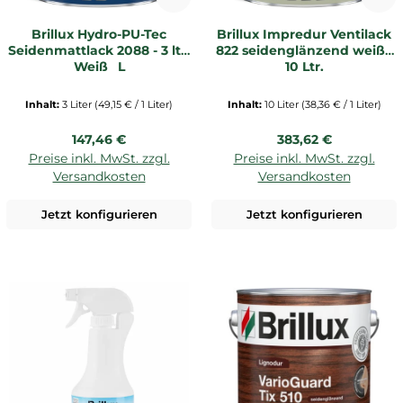
Brillux Hydro-PU-Tec
Brillux Impredur Ventilack
Seidenmattlack 2088 - 3 ltr.
822 seidenglänzend weiß |
Weiß _L
10 Ltr.
Inhalt:
3 Liter
(49,15 € / 1 Liter)
Inhalt:
10 Liter
(38,36 € / 1 Liter)
Regulärer Preis:
Regulärer Preis:
147,46 €
383,62 €
Preise inkl. MwSt. zzgl.
Preise inkl. MwSt. zzgl.
Versandkosten
Versandkosten
Jetzt konfigurieren
Jetzt konfigurieren