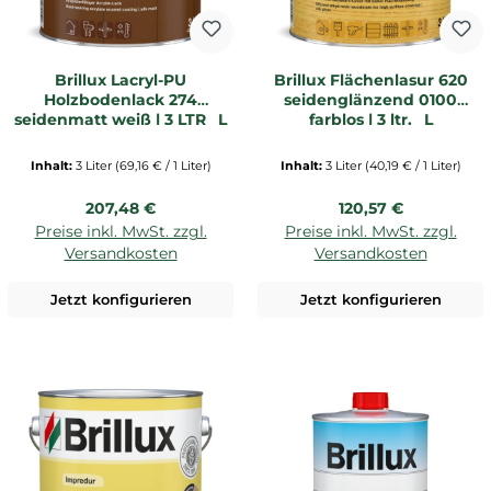
Brillux Lacryl-PU
Brillux Flächenlasur 620
Holzbodenlack 274
seidenglänzend 0100
seidenmatt weiß | 3 LTR _L
farblos | 3 ltr. _L
Inhalt:
3 Liter
(69,16 € / 1 Liter)
Inhalt:
3 Liter
(40,19 € / 1 Liter)
Regulärer Preis:
Regulärer Preis:
207,48 €
120,57 €
Preise inkl. MwSt. zzgl.
Preise inkl. MwSt. zzgl.
Versandkosten
Versandkosten
Jetzt konfigurieren
Jetzt konfigurieren