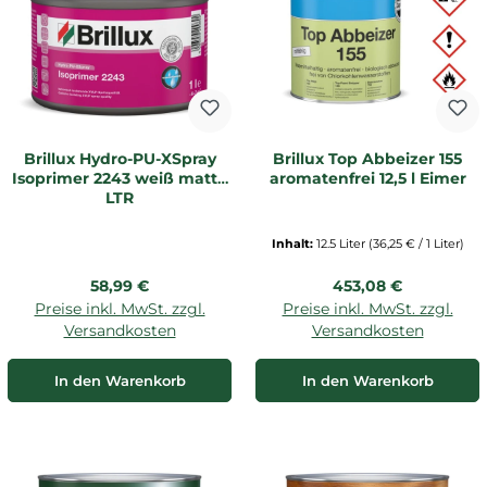
Brillux Hydro-PU-XSpray
Brillux Top Abbeizer 155
Isoprimer 2243 weiß matt 1
aromatenfrei 12,5 l Eimer
LTR
Inhalt:
12.5 Liter
(36,25 € / 1 Liter)
Regulärer Preis:
Regulärer Preis:
58,99 €
453,08 €
Preise inkl. MwSt. zzgl.
Preise inkl. MwSt. zzgl.
Versandkosten
Versandkosten
In den Warenkorb
In den Warenkorb