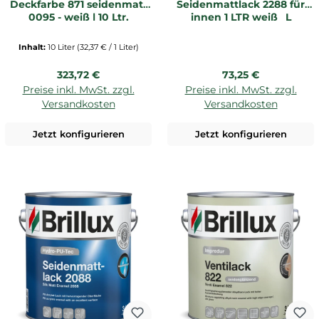
Deckfarbe 871 seidenmatt
Seidenmattlack 2288 für
0095 - weiß | 10 Ltr.
innen 1 LTR weiß _L
Inhalt:
10 Liter
(32,37 € / 1 Liter)
Regulärer Preis:
Regulärer Preis:
323,72 €
73,25 €
Preise inkl. MwSt. zzgl.
Preise inkl. MwSt. zzgl.
Versandkosten
Versandkosten
Jetzt konfigurieren
Jetzt konfigurieren