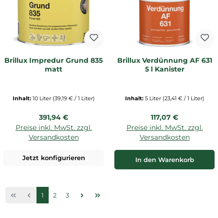
Brillux Impredur Grund 835
Brillux Verdünnung AF 631
matt
5 l Kanister
Inhalt:
10 Liter
(39,19 € / 1 Liter)
Inhalt:
5 Liter
(23,41 € / 1 Liter)
Regulärer Preis:
Regulärer Preis:
391,94 €
117,07 €
Preise inkl. MwSt. zzgl.
Preise inkl. MwSt. zzgl.
Versandkosten
Versandkosten
Jetzt konfigurieren
In den Warenkorb
Seite
Seite
Seite
1
2
3