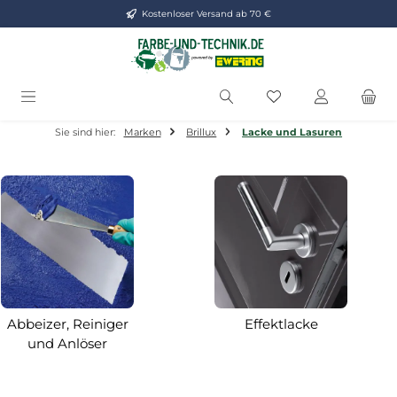
Kostenloser Versand ab 70 €
Zum Hauptinhalt springen
Du hast 0 Produkt
Sie sind hier:
Marken
Brillux
Lacke und Lasuren
Abbeizer, Reiniger
Effektlacke
und Anlöser