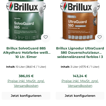
Brillux SolvoGuard 885
Brillux Lignodur UltraGuard
Alkydharz Holzfarbe weiß,
580 Dauerschutzlasur
10 Ltr. Eimer
seidenglänzend farblos | 3
Ltr. Dose _L
Inhalt:
10 Liter
(38,61 € / 1 Liter)
Inhalt:
3 Liter
(47,75 € / 1 Liter)
Regulärer Preis:
Regulärer Preis:
386,05 €
143,24 €
Preise inkl. MwSt. zzgl.
Preise inkl. MwSt. zzgl.
Versandkosten
Versandkosten
Jetzt konfigurieren
Jetzt konfigurieren