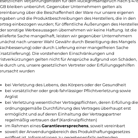
esetzlichen Verjährungsfristen für den Rückgriffsanspruch nach § 47
GB bleiben unberührt. Gegenüber Unternehmern gelten als
ereinbarung über die Beschaffenheit der Ware nur unsere eigenen
ngaben und die Produktbeschreibungen des Herstellers, die in den
ertrag einbezogen wurden; für öffentliche Äußerungen des Herstelle
der sonstige Werbeaussagen übernehmen wir keine Haftung. Ist die
elieferte Sache mangelhaft, leisten wir gegenüber Unternehmern
unächst nach unserer Wahl Gewähr durch Beseitigung des Mangels
Nachbesserung) oder durch Lieferung einer mangelfreien Sache
Ersatzlieferung). Die vorstehenden Einschränkungen und
ristverkürzungen gelten nicht für Ansprüche aufgrund von Schäden,
ie durch uns, unsere gesetzlichen Vertreter oder Erfüllungsgehilfen
erursacht wurden
bei Verletzung des Lebens, des Körpers oder der Gesundheit
bei vorsätzlicher oder grob fahrlässiger Pflichtverletzung sowie
Arglist
bei Verletzung wesentlicher Vertragspflichten, deren Erfüllung die
ordnungsgemäße Durchführung des Vertrages überhaupt erst
ermöglicht und auf deren Einhaltung der Vertragspartner
regelmäßig vertrauen darf (Kardinalpflichten)
im Rahmen eines
Garantieversprechens
, soweit vereinbart
soweit der Anwendungsbereich des Produkthaftungsgesetzes
eröffnet ist. Informationen zu gegebenenfalls geltenden