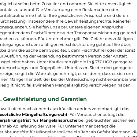
öglichst sofort beim Zusteller und nehmen Sie bitte unverzüglich
ontakt zu uns auf. Die Versäumung einer Reklamation oder
ontaktaufnahme hat für Ihre gesetzlichen Ansprüche und deren
urchsetzung, insbesondere Ihre Gewährleistungsrechte, keinerlei
onsequenzen. Sie helfen uns aber, unsere eigenen Ansprüche
egenüber dem Frachtführer bzw. der Transportversicherung geltend
achen zu können. Für Unternehmer gilt: Die Gefahr des zufälligen
ntergangs und der zufälligen Verschlechterung geht auf Sie über,
obald wir die Sache dem Spediteur, dem Frachtführer oder der sonst
ur Ausführung der Versendung bestimmten Person oder Anstalt
usgeliefert haben. Unter Kaufleuten gilt die in § 377 HGB geregelte
ntersuchungs- und Rügepflicht. Unterlassen Sie die dort geregelte
nzeige, so gilt die Ware als genehmigt, es sei denn, dass es sich um
inen Mangel handelt, der bei der Untersuchung nicht erkennbar war
ies gilt nicht, falls wir einen Mangel arglistig verschwiegen haben.
. Gewährleistung und Garantien
oweit nicht nachstehend ausdrücklich anders vereinbart, gilt das
esetzliche Mängelhaftungsrecht
. Für Verbraucher beträgt die
erjährungsfrist für Mängelansprüche
bei gebrauchten Sachen ein
ahr ab Ablieferung der Ware. Für Unternehmer beträgt die
erjährungsfrist für Mängelansprüche ein Jahr ab Gefahrübergang; di