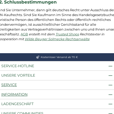
12. Schlussbestimmungen
ind Sie Unternehmer, dann gilt deutsches Recht unter Ausschluss de
N-Kaufrechts. Sind Sie Kaufmann im Sinne des Handelsgesetzbuche
uristische Person des öffentlichen Rechts oder öffentlich-rechtliches
ondervermögen, ist ausschließlicher Gerichtsstand für alle
treitigkeiten aus Vertragsverhältnissen zwischen uns und Ihnen unse
eschäftssitz.
AGB
erstellt mit dem
Trusted Shops
Rechtstexter in
ooperation mit
Wilde Beuger Solmecke Rechtsanwälte
Kostenloser Versand ab 70 €
SERVICE-HOTLINE
UNSERE VORTEILE
SERVICE
INFORMATION
LADENGESCHÄFT
UNSERE COMMUNITIES