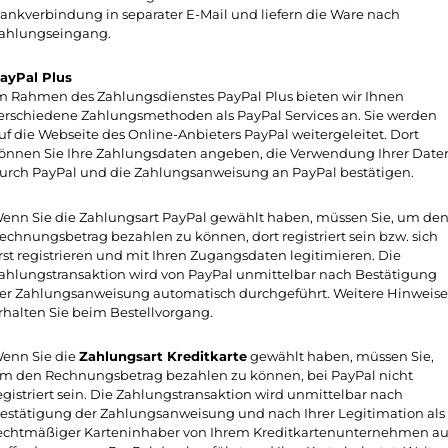
ankverbindung in separater E-Mail und liefern die Ware nach
ahlungseingang.
ayPal Plus
m Rahmen des Zahlungsdienstes PayPal Plus bieten wir Ihnen
erschiedene Zahlungsmethoden als PayPal Services an. Sie werden
uf die Webseite des Online-Anbieters PayPal weitergeleitet. Dort
önnen Sie Ihre Zahlungsdaten angeben, die Verwendung Ihrer Date
urch PayPal und die Zahlungsanweisung an PayPal bestätigen.
enn Sie die Zahlungsart PayPal gewählt haben, müssen Sie, um de
echnungsbetrag bezahlen zu können, dort registriert sein bzw. sich
rst registrieren und mit Ihren Zugangsdaten legitimieren. Die
ahlungstransaktion wird von PayPal unmittelbar nach Bestätigung
er Zahlungsanweisung automatisch durchgeführt. Weitere Hinweise
rhalten Sie beim Bestellvorgang.
enn Sie die
Zahlungsart Kreditkarte
gewählt haben, müssen Sie,
m den Rechnungsbetrag bezahlen zu können, bei PayPal nicht
egistriert sein. Die Zahlungstransaktion wird unmittelbar nach
estätigung der Zahlungsanweisung und nach Ihrer Legitimation als
echtmäßiger Karteninhaber von Ihrem Kreditkartenunternehmen au