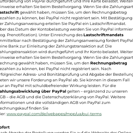
ufforderung von PayPal durchgeführt und Ihre Karte belastet. Weiter
inweise erhalten Sie beim Bestellvorgang. Wenn Sie die Zahlungsar
astschrift
gewählt haben, müssen Sie, um den Rechnungsbetrag
ezahlen zu können, bei PayPal nicht registriert sein. Mit Bestätigung
er Zahlungsanweisung erteilen Sie PayPal ein Lastschriftmandat.
ber das Datum der Kontobelastung werden Sie von PayPal informier
sog. Prenotification). Unter Einreichung des
Lastschriftmandats
nmittelbar nach Bestätigung der Zahlungsanweisung fordert PayPa
eine Bank zur Einleitung der Zahlungstransaktion auf. Die
ahlungstransaktion wird durchgeführt und Ihr Konto belastet. Weite
inweise erhalten Sie beim Bestellvorgang. Wenn Sie die Zahlungsar
echnung gewählt haben, müssen Sie, um den
Rechnungsbetrag
ezahlen zu können, bei PayPal nicht registriert sein. Nach
rfolgreicher Adress- und Bonitätsprüfung und Abgabe der Bestellun
reten wir unsere Forderung an PayPal ab. Sie können in diesem Fall
ur an PayPal mit schuldbefreiender Wirkung leisten. Für die
ahlungsabwicklung über PayPal
gelten – ergänzend zu unseren
GB – die AGB und die Datenschutzerklärung von PayPal. Weitere
nformationen und die vollständigen AGB von PayPal zum
echnungskauf finden Sie
ier:
www.paypal.com/de/webapps/mpp/ua/pui-terms
ofort
ach Abgabe der Bestellung werden Sie auf die Webseite des Online-