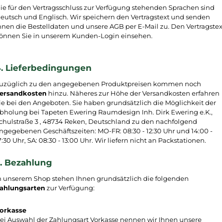
ie für den Vertragsschluss zur Verfügung stehenden Sprachen sind
eutsch und Englisch.
Wir speichern den Vertragstext und senden
hnen die Bestelldaten und unsere AGB per E-Mail zu. Den Vertragstex
önnen Sie in unserem Kunden-Login einsehen.
. Lieferbedingungen
uzüglich zu den angegebenen Produktpreisen kommen noch
ersandkosten
hinzu. Näheres zur Höhe der Versandkosten erfahren
ie bei den Angeboten. Sie haben grundsätzlich die Möglichkeit der
bholung bei Tapeten Ewering Raumdesign Inh. Dirk Ewering e.K.,
chulstraße 3 , 48734 Reken, Deutschland zu den nachfolgend
ngegebenen Geschäftszeiten: MO-FR: 08:30 - 12:30 Uhr und 14:00 -
7:30 Uhr, SA: 08:30 - 13:00 Uhr. Wir liefern nicht an Packstationen.
. Bezahlung
n unserem Shop stehen Ihnen grundsätzlich die folgenden
ahlungsarten
zur Verfügung:
orkasse
ei Auswahl der Zahlungsart Vorkasse nennen wir Ihnen unsere