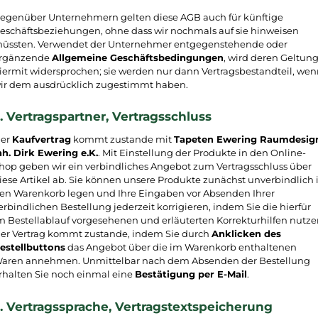
egenüber Unternehmern gelten diese AGB auch für künftige
eschäftsbeziehungen, ohne dass wir nochmals auf sie hinweisen
üssten. Verwendet der Unternehmer entgegenstehende oder
rgänzende
Allgemeine Geschäftsbedingungen
, wird deren Geltun
iermit widersprochen; sie werden nur dann Vertragsbestandteil, we
ir dem ausdrücklich zugestimmt haben.
. Vertragspartner, Vertragsschluss
er
Kaufvertrag
kommt zustande mit
Tapeten Ewering Raumdesig
nh. Dirk Ewering e.K.
. Mit Einstellung der Produkte in den Online-
hop geben wir ein verbindliches Angebot zum Vertragsschluss über
iese Artikel ab. Sie können unsere Produkte zunächst unverbindlich 
en Warenkorb legen und Ihre Eingaben vor Absenden Ihrer
erbindlichen Bestellung jederzeit korrigieren, indem Sie die hierfür
m Bestellablauf vorgesehenen und erläuterten Korrekturhilfen nutze
er Vertrag kommt zustande, indem Sie durch
Anklicken des
estellbuttons
das Angebot über die im Warenkorb enthaltenen
aren annehmen. Unmittelbar nach dem Absenden der Bestellung
rhalten Sie noch einmal eine
Bestätigung per E-Mail
.
. Vertragssprache, Vertragstextspeicherung