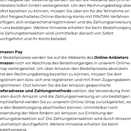
nbieters Sofort GmbH weitergeleitet. Um den Rechnungsbetrag übe
ofort bezahlen zu können, müssen Sie über ein für die Teilnahme an
ofort freigeschaltetes Online-Banking-Konto mit PIN/TAN-Verfahren
erfügen, sich entsprechend legitimieren und die Zahlungsanweisun
n uns bestätigen. Weitere Hinweise erhalten Sie beim Bestellvorgan
ie Zahlungstransaktion wird unmittelbar danach von Sofort
urchgeführt und Ihr Konto belastet.
mazon Pay
m Bestellprozess werden Sie auf die Webseite des
Online-Anbieters
mazon
noch vor Abschluss des Bestellvorganges in unserem Online-
hop weitergeleitet. Um über Amazon den Bestellprozess abwickeln
nd den Rechnungsbetrag bezahlen zu können, müssen Sie dort
egistriert sein bzw. sich erst registrieren und mit Ihren Zugangsdaten
egitimieren. Dort können Sie die bei Amazon gespeicherte
ieferadresse und Zahlungsmethode
wählen, die Verwendung Ihrer
aten durch Amazon und die Zahlungsanweisung an uns bestätigen.
nschließend werden Sie zu unserem Online-Shop zurückgeleitet, w
ie den Bestellvorgang abschließen können. Unmittelbar nach
ersendung der Ware fordern wir Amazon zur Einleitung der
ahlungstransaktion auf. Die Zahlungstransaktion wird durch Amazo
utomatisch durchgeführt. Weitere Hinweise erhalten Sie beim
estellvorgang.