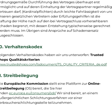
rdnungsgemäße Durchführung des Vertrages überhaupt erst
rmöglicht und auf deren Einhaltung der Vertragspartner regelmäßig
ertrauen darf, (Kardinalpflichten) durch leichte Fahrlässigkeit von uns
nseren gesetzlichen Vertretern oder Erfüllungsgehilfen ist die
aftung der Höhe nach auf den bei Vertragsschluss vorhersehbaren
chaden begrenzt, mit dessen Entstehung typischerweise gerechnet
erden muss. Im Übrigen sind Ansprüche auf Schadensersatz
usgeschlossen.
0. Verhaltenskodex
olgenden Verhaltenskodex haben wir uns unterworfen:
Trusted
hops Qualitätskriterien
ww.trustedshops.com/tsdocument/TS_QUALITY_CRITERIA_de.pdf
1. Streitbeilegung
ie
Europäische Kommission
stellt eine Plattform zur
Online-
treitbeilegung
(OS) bereit, die Sie hier
inden
ec.europa.eu/consumers/odr/
Wir sind bereit, an einem
ußergerichtlichen Schlichtungsverfahren vor einer
erbraucherschlichtungsstelle teilzunehmen.