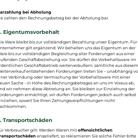
arzahlung bei Abholung
ie zahlen den Rechnungsbetrag bei der Abholung bar.
. Eigentumsvorbehalt
ie Ware bleibt bis zur vollständigen Bezahlung unser Eigentum. Für
nternehmer gilt ergänzend: Wir behalten uns das Eigentum an der
are bis zur vollständigen Begleichung aller Forderungen aus einer
aufenden Geschäftsbeziehung vor. Sie dürfen die Vorbehaltsware im
rdentlichen Geschäftsbetrieb weiterveräußern; sämtliche aus diese
eiterverkauf entstehenden Forderungen treten Sie – unabhängig v
iner Verbindung oder Vermischung der Vorbehaltsware mit einer
euen Sache - in Höhe des Rechnungsbetrages an uns im Voraus ab,
nd wir nehmen diese Abtretung an. Sie bleiben zur Einziehung der
orderungen ermächtigt, wir dürfen Forderungen jedoch auch selbst
inziehen, soweit Sie Ihren Zahlungsverpflichtungen nicht
achkommen.
. Transportschäden
ür Verbraucher gilt: Werden Waren mit
offensichtlichen
ransportschäden
angeliefert, so reklamieren Sie solche Fehler bitte