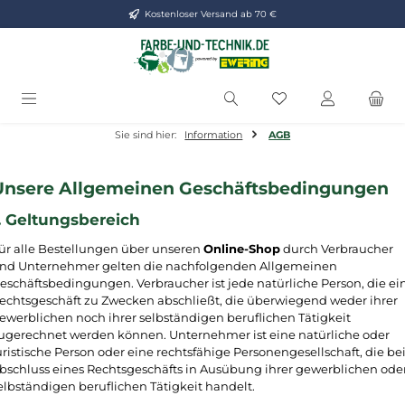
Kostenloser Versand ab 70 €
Zum Hauptinhalt springen
Du hast 0 Produkt
Sie sind hier:
Information
AGB
Unsere Allgemeinen Geschäftsbedingungen
. Geltungsbereich
ür alle Bestellungen über unseren
Online-Shop
durch Verbraucher
nd Unternehmer gelten die nachfolgenden Allgemeinen
eschäftsbedingungen. Verbraucher ist jede natürliche Person, die ei
echtsgeschäft zu Zwecken abschließt, die überwiegend weder ihrer
ewerblichen noch ihrer selbständigen beruflichen Tätigkeit
ugerechnet werden können. Unternehmer ist eine natürliche oder
uristische Person oder eine rechtsfähige Personengesellschaft, die be
bschluss eines Rechtsgeschäfts in Ausübung ihrer gewerblichen ode
elbständigen beruflichen Tätigkeit handelt.