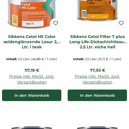
Sikkens Cetol HS Color
Sikkens Cetol Filter 7 plus
seidenglänzende Lasur 2,5
Long-Life-Dickschichtlasur
Ltr. | teak
2,5 Ltr. eiche hell
Inhalt:
2.5 Liter
(46,88 € / 1 Liter)
Inhalt:
2.5 Liter
(31,17 € / 1 Liter)
Regulärer Preis:
Regulärer Preis:
117,19 €
77,93 €
Preise inkl. MwSt. zzgl.
Preise inkl. MwSt. zzgl.
Versandkosten
Versandkosten
In den Warenkorb
In den Warenkorb