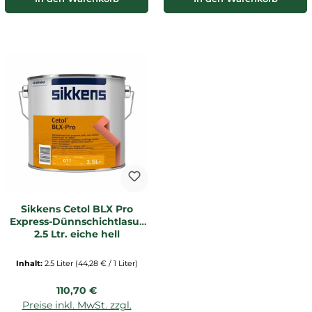
Sikkens Cetol BLX Pro
Express-Dünnschichtlasur
2,5 Ltr. eiche hell
Inhalt:
2.5 Liter
(44,28 € / 1 Liter)
Regulärer Preis:
110,70 €
Preise inkl. MwSt. zzgl.