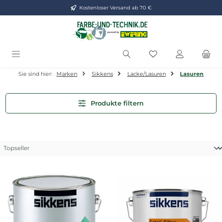
Kostenloser Versand ab 70 €
Zum Hauptinhalt springen
Du hast 0 Produkt
Sie sind hier:
Marken
Sikkens
Lacke/Lasuren
Lasuren
Produkte filtern