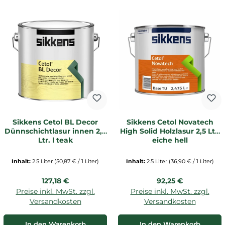
Sikkens Cetol BL Decor
Sikkens Cetol Novatech
Dünnschichtlasur innen 2,5
High Solid Holzlasur 2,5 Ltr.
Ltr. | teak
eiche hell
Inhalt:
2.5 Liter
(50,87 € / 1 Liter)
Inhalt:
2.5 Liter
(36,90 € / 1 Liter)
Regulärer Preis:
Regulärer Preis:
127,18 €
92,25 €
Preise inkl. MwSt. zzgl.
Preise inkl. MwSt. zzgl.
Versandkosten
Versandkosten
In den Warenkorb
In den Warenkorb