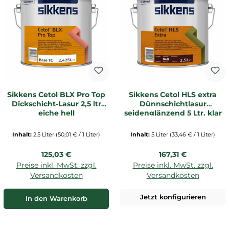
Sikkens Cetol BLX Pro Top
Sikkens Cetol HLS extra
Dickschicht-Lasur 2,5 ltr
Dünnschichtlasur
eiche hell
seidenglänzend 5 Ltr. klar
Inhalt:
2.5 Liter
(50,01 € / 1 Liter)
Inhalt:
5 Liter
(33,46 € / 1 Liter)
Regulärer Preis:
Regulärer Preis:
125,03 €
167,31 €
Preise inkl. MwSt. zzgl.
Preise inkl. MwSt. zzgl.
Versandkosten
Versandkosten
Jetzt konfigurieren
In den Warenkorb