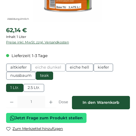
Abbildung ähnlich
Regulärer Preis:
62,14 €
Inhalt:
1 Liter
Preise inkl. MwSt. zzgl. Versandkosten
Lieferzeit: 1-3 Tage
altkiefer
eiche dunkel
eiche hell
kiefer
(Diese Option ist zurzeit nicht verfügbar.)
nussbaum
teak
1 Ltr.
2.5 Ltr.
Produkt Anzahl: Gib den gewünschten Wert ein oder benutze die Schaltflächen
Dose
In den Warenkorb
Jetzt Frage zum Produkt stellen
Zum Merkzettel hinzufügen