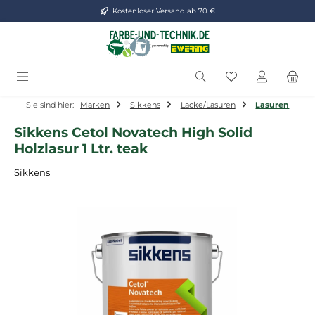
Kostenloser Versand ab 70 €
Zum Hauptinhalt springen
Du hast 0 Produ
Sie sind hier:
Marken
Sikkens
Lacke/Lasuren
Lasuren
Sikkens Cetol Novatech High Solid
Holzlasur 1 Ltr. teak
Sikkens
Bildergalerie überspringen