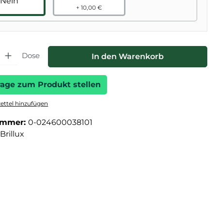
Nein
+ 10,00 €
hl: Gib den gewünschten Wert ein oder benutze die Schaltfläche
Dose
In den Warenkorb
rage zum Produkt stellen
ttel hinzufügen
ummer:
0-024600038101
Brillux