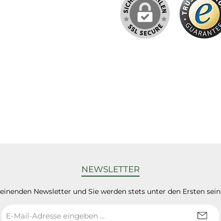
schweißfest nach EN
71-3, in vielen
Farbtönen mischbar,
Erfüllt hinsichtlich der
Nassabriebbeständigk
eit die Klasse 1 nach
DIN EN 13300, für
Kinderspielzeug
geeignet,
wärmebeständig bis
+80°C
NEWSLETTER
heinenden Newsletter und Sie werden stets unter den Ersten sei
E-
Mail-