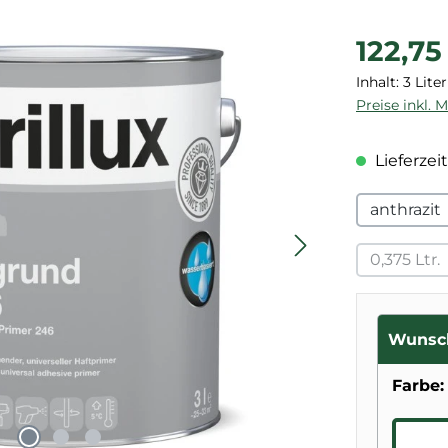
Regulärer P
122,75
Inhalt:
3 Lite
Preise inkl. 
Lieferzeit
anthrazit
0,375 Ltr.
(Diese
Wunsc
Farbe: