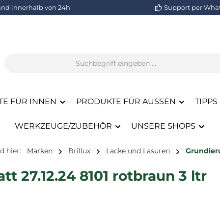
and innerhalb von 24h
Support per Wha
E FÜR INNEN
PRODUKTE FÜR AUSSEN
TIPPS
WERKZEUGE/ZUBEHÖR
UNSERE SHOPS
d hier:
Marken
Brillux
Lacke und Lasuren
Grundie
tt 27.12.24 8101 rotbraun 3 ltr