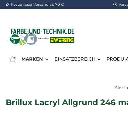
Kostenloser Versand ab 70 €
Vers
m Hauptinhalt springen
Zur Suche springen
Zur Hauptnavigation springen
MARKEN
EINSATZBEREICH
PRODUKT
Sie sin
Brillux Lacryl Allgrund 246 ma