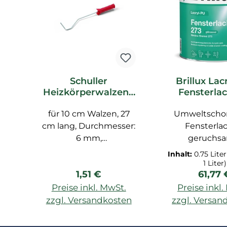
Schuller
Brillux Lac
Heizkörperwalzenb
Fensterlac
ügel für 10cm breite
seidenglä
Walzen 27cm lang
für 10 cm Walzen, 27
Umweltscho
weiß 0,75
cm lang, Durchmesser:
Fensterlac
6 mm,
geruchsa
hochglanzverzinkt
feutigkeitsre
Inhalt:
0.75 Lite
e Eigenschaft
1 Liter)
Regulärer Preis:
Regulä
1,51 €
61,77 
, Einsetzbar 
und Innenber
Preise inkl. MwSt.
Preise inkl
Zwischen-
zzgl. Versandkosten
zzgl. Versan
Schlussbesch
In den Warenkorb
In den War
von maßhal