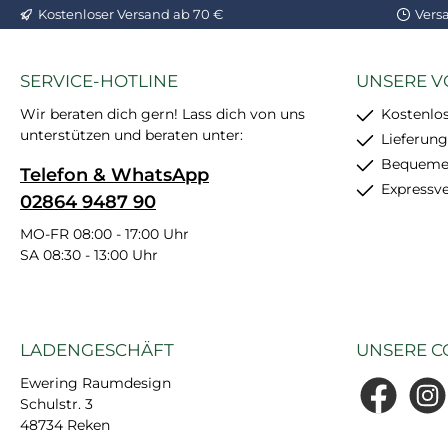
Kostenloser Versand ab 70 €
Vers
Bauteilen, z. 
und Fenster g
Brillux wasserbasierter
SERVICE-HOTLINE
UNSERE V
, Brillux Fen
auch al
Wir beraten dich gern! Lass dich von uns
Kostenlo
unterstützen und beraten unter:
Schlussbesch
Lieferung
auf grundi
Bequemer
Telefon & WhatsApp
Metallflä
Expressv
02864 9487 90
geeignet (nur 
dieser Lack 
MO-FR 08:00 - 17:00 Uhr
SA 08:30 - 13:00 Uhr
Acrylharz-Ba
PU-verstär
hervorragend
und Deckver
LADENGESCHÄFT
UNSERE C
schnell trock
nach Aushä
Ewering Raumdesign
Blockfest , Fe
Schulstr. 3
Facebook
Insta
273 ist glä
48734 Reken