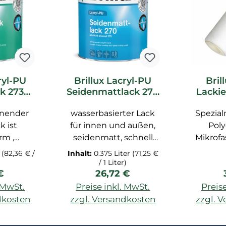
ryl-PU
Brillux Lacryl-PU
Bril
k 273
Seidenmattlack 270
Lackie
nzend
seidenmatt weiß |
Poly
nender
 Ltr.
wasserbasierter Lack
375 ML _L
Spezia
Mikr
10cm
k ist
für innen und außen,
Poly
rm ,
seidenmatt, schnell
Mikrofa
gulierend
trocken, mit hoher
Far
r
(82,36 € /
Inhalt:
0.375 Liter
(71,25 €
en , weiß
Lichtbeständigkeit,
ausg
/ 1 Liter)
rer Preis:
Regulärer Preis:
€
26,72 €
im Außen-
wasserdampfdiffusions
Oberf
eich für
fähig, auf Acrylharz-
durch 
. MwSt.
Preise inkl. MwSt.
Preise
 und
Basis mit PU
dkosten
zzgl. Versandkosten
zzgl. 
ichtung
Verstärkung,
Oberflä
enkorb
In de
tigen
emissions- und
Besond