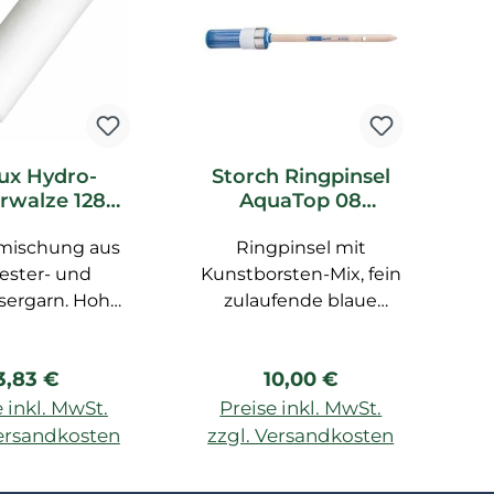
lux Hydro-
Storch Ringpinsel
S
rwalze 1288
AquaTop 08
g
ester- und
Kunstborsten-Mix
lmischung aus
ofasergarn
Ringpinsel mit
blau PROFI
 PROFI _L
ester- und
Kunstborsten-Mix, fein
sergarn. Hohe
zulaufende blaue
Ku
baufnahme,
Spitze für schönes
ezeichnetes
finish, sehr gut
S
Regulärer Preis:
Regulärer Preis:
3,83 €
10,00 €
lächenfinish
geeignet für alle
E
die feine und
Wasserbasierten
 inkl. MwSt.
Preise inkl. MwSt.
dichte
Farben und Lacke,
Versandkosten
zzgl. Versandkosten
z
chenstruktur.
rostbeständige
n Warenkorb
In den Warenkorb
ers geeignet
Zwinge, unlackierter
L