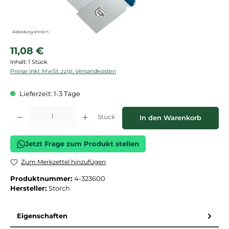
Abbildung ähnlich
Regulärer Preis:
11,08 €
Inhalt:
1 Stück
Preise inkl. MwSt. zzgl. Versandkosten
Lieferzeit: 1-3 Tage
Produkt Anzahl: Gib den gewünschten Wert ein oder benutze die Schaltflächen
Stück
In den Warenkorb
Jetzt Frage zum Produkt stellen
Zum Merkzettel hinzufügen
Produktnummer:
4-323600
Hersteller:
Storch
Eigenschaften