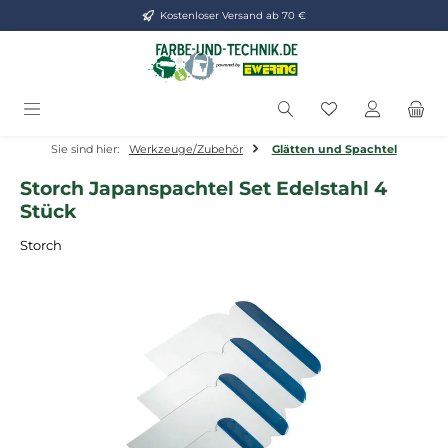
Kostenloser Versand ab 70 €
Zum Hauptinhalt springen
Du hast 0 Produ
Sie sind hier:
Werkzeuge/Zubehör
Glätten und Spachtel
Storch Japanspachtel Set Edelstahl 4
Stück
Storch
Bildergalerie überspringen