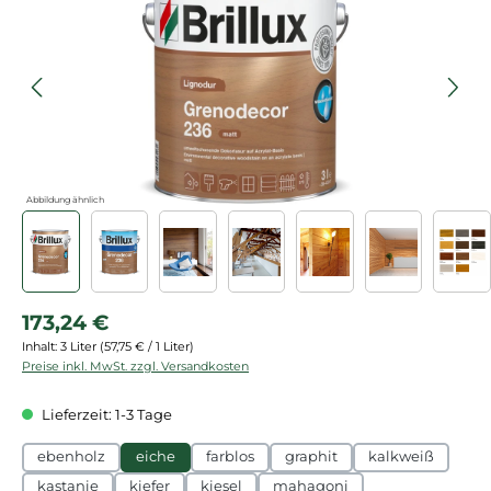
Abbildung ähnlich
Regulärer Preis:
173,24 €
Inhalt:
3 Liter
(57,75 € / 1 Liter)
Preise inkl. MwSt. zzgl. Versandkosten
Lieferzeit: 1-3 Tage
ebenholz
eiche
farblos
graphit
kalkweiß
kastanie
kiefer
kiesel
mahagoni