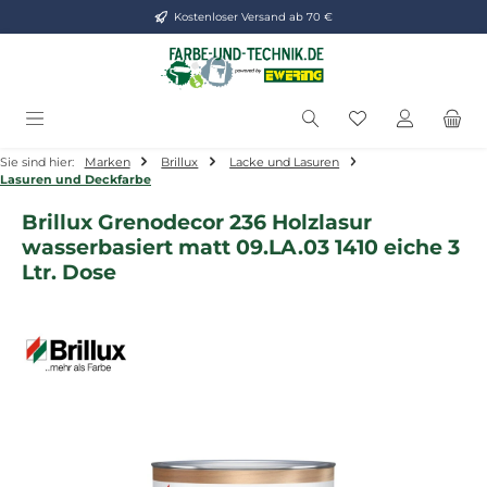
Kostenloser Versand ab 70 €
Zum Hauptinhalt springen
Du hast 0 Produ
Sie sind hier:
Marken
Brillux
Lacke und Lasuren
Lasuren und Deckfarbe
Brillux Grenodecor 236 Holzlasur
wasserbasiert matt 09.LA.03 1410 eiche 3
Ltr. Dose
Bildergalerie überspringen