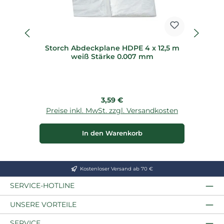
Storch Abdeckplane HDPE 4 x 12,5 m
Br
weiß Stärke 0.007 mm
f
Regulärer Preis:
3,59 €
Preise inkl. MwSt. zzgl. Versandkosten
P
In den Warenkorb
Kostenloser Versand ab 70 €
SERVICE-HOTLINE
UNSERE VORTEILE
SERVICE