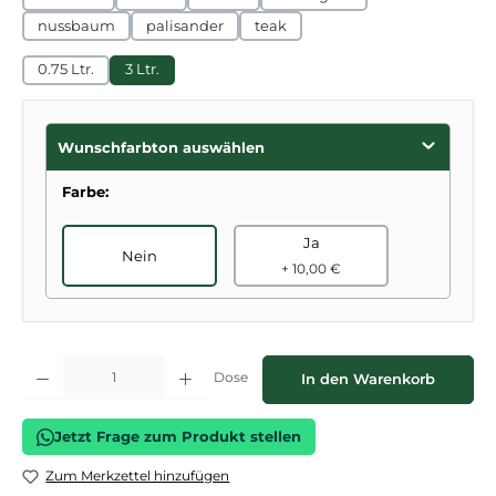
nussbaum
palisander
teak
0.75 Ltr.
3 Ltr.
Wunschfarbton auswählen
Farbe:
Ja
Nein
+ 10,00 €
Produkt Anzahl: Gib den gewünschten Wert ein oder benutze die Schaltflächen
Dose
In den Warenkorb
Jetzt Frage zum Produkt stellen
Zum Merkzettel hinzufügen