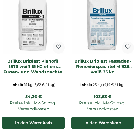
Brillux Briplast Planofill
Brillux Briplast Fassaden-
1875 weiß 15 KG ehem.
Renovierspachtel M 926
Fugen- und Wandspachtel
weiß 25 kg
Inhalt:
15 kg
(3,62 € / 1 kg)
Inhalt:
25 kg
(4,14 € / 1 kg)
Regulärer Preis:
Regulärer Preis:
54,26 €
103,53 €
Preise inkl. MwSt. zzgl.
Preise inkl. MwSt. zzgl.
Versandkosten
Versandkosten
In den Warenkorb
In den Warenkorb