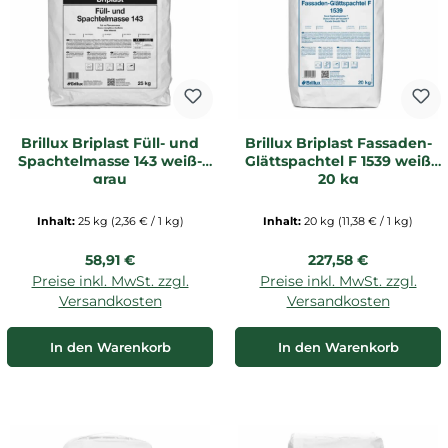
Brillux Briplast Füll- und
Brillux Briplast Fassaden-
Spachtelmasse 143 weiß-
Glättspachtel F 1539 weiß
grau
20 kg
Inhalt:
25 kg
(2,36 € / 1 kg)
Inhalt:
20 kg
(11,38 € / 1 kg)
Regulärer Preis:
Regulärer Preis:
58,91 €
227,58 €
Preise inkl. MwSt. zzgl.
Preise inkl. MwSt. zzgl.
Versandkosten
Versandkosten
In den Warenkorb
In den Warenkorb