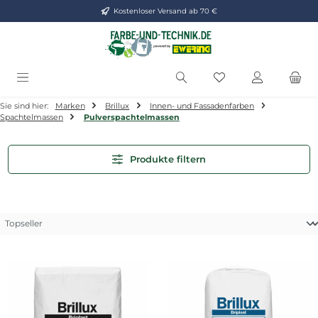
Kostenloser Versand ab 70 €
Zum Hauptinhalt springen
Du hast 0 Produkt
Sie sind hier:
Marken
Brillux
Innen- und Fassadenfarben
Spachtelmassen
Pulverspachtelmassen
Produkte filtern