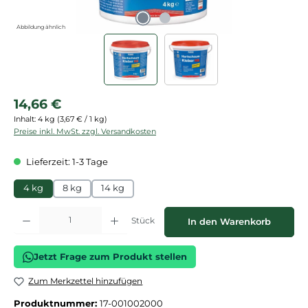
Abbildung ähnlich
Regulärer Preis:
14,66 €
Inhalt:
4 kg
(3,67 € / 1 kg)
Preise inkl. MwSt. zzgl. Versandkosten
Lieferzeit: 1-3 Tage
4 kg
8 kg
14 kg
Produkt Anzahl: Gib den gewünschten Wert ein oder benutze die Schaltflächen
Stück
In den Warenkorb
Jetzt Frage zum Produkt stellen
Zum Merkzettel hinzufügen
Produktnummer:
17-001002000