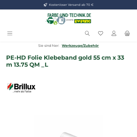
Kostenloser Versand ab 70 €
Zum Hauptinhalt springen
Du hast 0 Produ
Sie sind hier:
Werkzeuge/Zubehör
PE-HD Folie Klebeband gold 55 cm x 33
m 13.75 QM _L
Bildergalerie überspringen