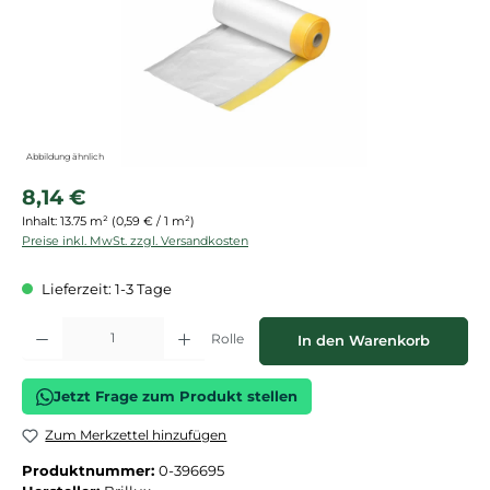
Abbildung ähnlich
Regulärer Preis:
8,14 €
Inhalt:
13.75 m²
(0,59 € / 1 m²)
Preise inkl. MwSt. zzgl. Versandkosten
Lieferzeit: 1-3 Tage
Produkt Anzahl: Gib den gewünschten Wert ein oder benutze die Schaltflächen
Rolle
In den Warenkorb
Jetzt Frage zum Produkt stellen
Zum Merkzettel hinzufügen
Produktnummer:
0-396695