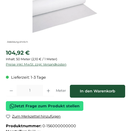
Abbildung ähnlich
Regulärer Preis:
104,92 €
Inhalt:
50 Meter
(2,10 € / 1 Meter)
Preise inkl. MwSt. zzgl. Versandkosten
Lieferzeit: 1-3 Tage
Produkt Anzahl: Gib den gewünschten Wert ein oder benutze die Schaltflächen
Meter
In den Warenkorb
Jetzt Frage zum Produkt stellen
Zum Merkzettel hinzufügen
Produktnummer:
0-156000000000