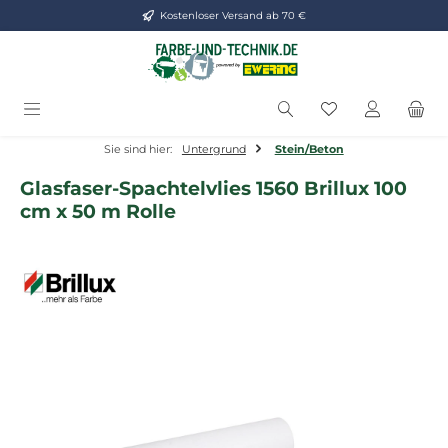
Kostenloser Versand ab 70 €
Zum Hauptinhalt springen
Du hast 0 Produ
Sie sind hier:
Untergrund
Stein/Beton
Glasfaser-Spachtelvlies 1560 Brillux 100
cm x 50 m Rolle
Bildergalerie überspringen