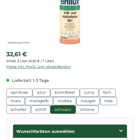
Abbildung ähnlich
Regulärer Preis:
32,61 €
Inhalt:
5 Liter
(6,52 € / 1 Liter)
Preise inkl. MwSt. zzgl. Versandkosten
Lieferzeit: 1-3 Tage
aprikose
azur
brombeer
curry
farn
mais
maisgelb
mokka
nougat
rose
schiefer
schilf
schwarz
zitrone
Wunschfarbton auswählen