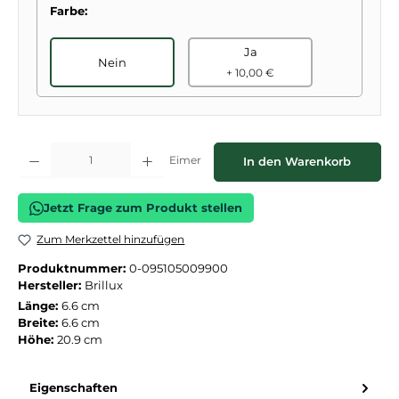
Farbe:
Ja
Nein
+ 10,00 €
Produkt Anzahl: Gib den gewünschten Wert ein oder benutze die Schaltflächen
Eimer
In den Warenkorb
Jetzt Frage zum Produkt stellen
Zum Merkzettel hinzufügen
Produktnummer:
0-095105009900
Hersteller:
Brillux
Länge:
6.6 cm
Breite:
6.6 cm
Höhe:
20.9 cm
Eigenschaften