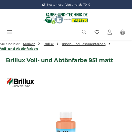
Kostenloser Versand ab 70 €
Zum Hauptinhalt springen
Du hast 0 Produ
Sie sind hier:
Marken
Brillux
Innen- und Fassadenfarben
Voll- und Abtönfarben
Brillux Voll- und Abtönfarbe 951 matt
Bildergalerie überspringen