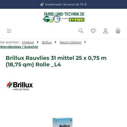
Kostenloser Versand ab 70 €
Zum Hauptinhalt springen
Du hast 0 Produ
Sie sind hier:
Marken
Brillux
Raum-Design
Wandbeläge / Zubehör
Brillux Rauvlies 31 mittel 25 x 0,75 m
(18,75 qm) Rolle _L4
Bildergalerie überspringen