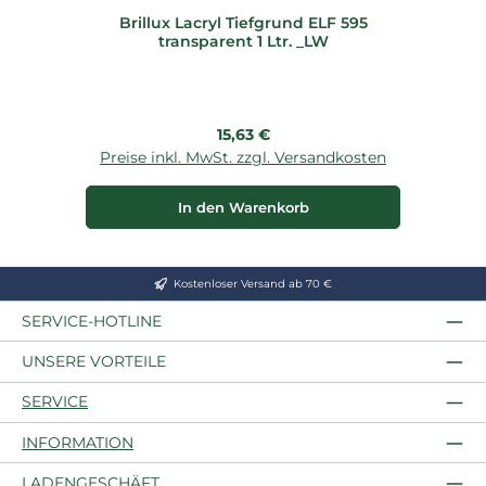
Brillux Lacryl Tiefgrund ELF 595
Br
transparent 1 Ltr. _LW
Regulärer Preis:
15,63 €
Preise inkl. MwSt. zzgl. Versandkosten
P
In den Warenkorb
Kostenloser Versand ab 70 €
SERVICE-HOTLINE
UNSERE VORTEILE
SERVICE
INFORMATION
LADENGESCHÄFT