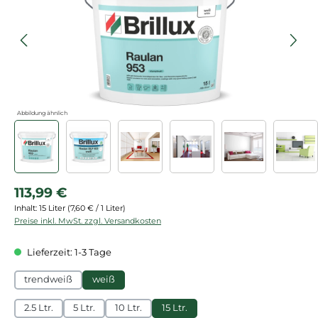
Abbildung ähnlich
Regulärer Preis:
113,99 €
Inhalt:
15 Liter
(7,60 € / 1 Liter)
Preise inkl. MwSt. zzgl. Versandkosten
Lieferzeit: 1-3 Tage
trendweiß
weiß
2.5 Ltr.
5 Ltr.
10 Ltr.
15 Ltr.