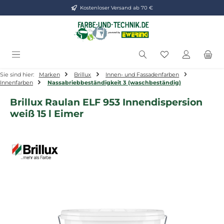
Kostenloser Versand ab 70 €
Zum Hauptinhalt springen
Du hast 0 Produ
Sie sind hier:
Marken
Brillux
Innen- und Fassadenfarben
Innenfarben
Nassabriebbeständigkeit 3 (waschbeständig)
Brillux Raulan ELF 953 Innendispersion
weiß 15 l Eimer
Bildergalerie überspringen