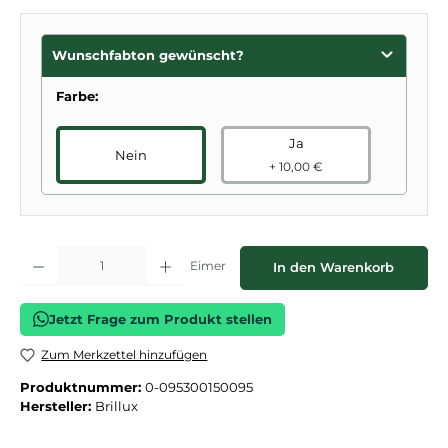
Wunschfabton gewünscht?
Farbe:
Ja
Nein
+ 10,00 €
Produkt Anzahl: Gib den gewünschten Wert ein oder benutze die Schaltflächen
Eimer
In den Warenkorb
Jetzt Frage zum Produkt stellen
Zum Merkzettel hinzufügen
Produktnummer:
0-095300150095
Hersteller:
Brillux