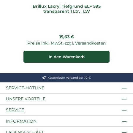
Brillux Lacryl Tiefgrund ELF 595
Br
transparent 1 Ltr. _LW
Regulärer Preis:
15,63 €
Preise inkl. MwSt. zzgl. Versandkosten
P
In den Warenkorb
Kostenloser Versand ab 70 €
SERVICE-HOTLINE
UNSERE VORTEILE
SERVICE
INFORMATION
LADENGESCHÄFT