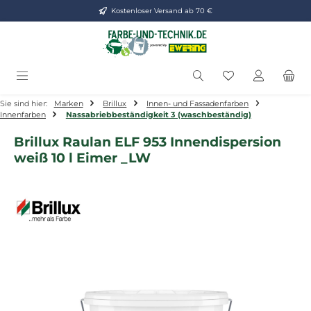
Kostenloser Versand ab 70 €
Zum Hauptinhalt springen
Du hast 0 Produ
Sie sind hier:
Marken
Brillux
Innen- und Fassadenfarben
Innenfarben
Nassabriebbeständigkeit 3 (waschbeständig)
Brillux Raulan ELF 953 Innendispersion
weiß 10 l Eimer _LW
Bildergalerie überspringen