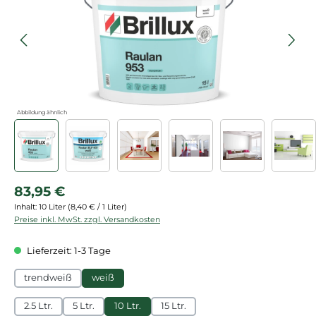
Abbildung ähnlich
Regulärer Preis:
83,95 €
Inhalt:
10 Liter
(8,40 € / 1 Liter)
Preise inkl. MwSt. zzgl. Versandkosten
Lieferzeit: 1-3 Tage
trendweiß
weiß
2.5 Ltr.
5 Ltr.
10 Ltr.
15 Ltr.