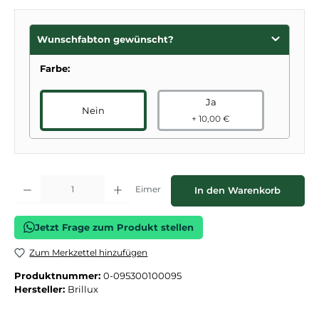
Wunschfabton gewünscht?
Farbe:
Ja
Nein
+ 10,00 €
Produkt Anzahl: Gib den gewünschten Wert ein oder benutze die Schaltflächen
Eimer
In den Warenkorb
Jetzt Frage zum Produkt stellen
Zum Merkzettel hinzufügen
Produktnummer:
0-095300100095
Hersteller:
Brillux